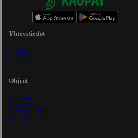
Yhteystiedot
Myymälät
Asiakaspalvelu
Ohjeet
Ensitilaajan ohjeet
Näin maksat
Näin tilaat ja muokkaat
Kaikki ohjeet ja vinkit
In English