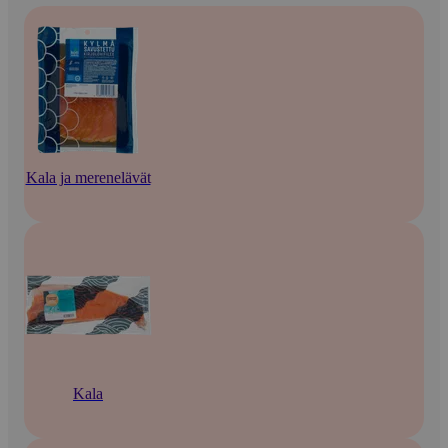
Kala ja merenelävät
Kala