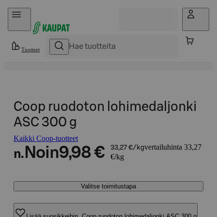
Hyppää sisältöön
Tuotteet
Coop ruodoton lohimedaljonki
ASC 300 g
Kaikki Coop-tuotteet
vertailuhinta 33,27
Noin
9,98 €
33,27 €/kg
n.
€/kg
Valitse toimitustapa
Lisää suosikkeihin, Coop ruodoton lohimedaljonki ASC 300 g