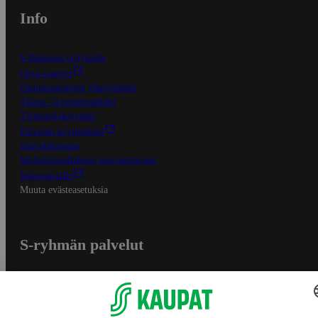
Info
S-Business yrityksille
Oiva-raportit
Osuuskauppojen yhteystiedot
Tilaus- ja toimitusehdot
Tietosuojakäytäntö
Palvelun käyttöehdot
Saavutettavuus
Mobiilisovelluksen saavutettavuus
Mainostajalle
Muuta evästeasetuksia
S-ryhmän palvelut
S-ryhmä
Asiakasomistajuus
Yhteishyvä Ruoka -sovellus