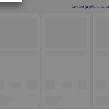
Leikatut ja pilkotut salaa