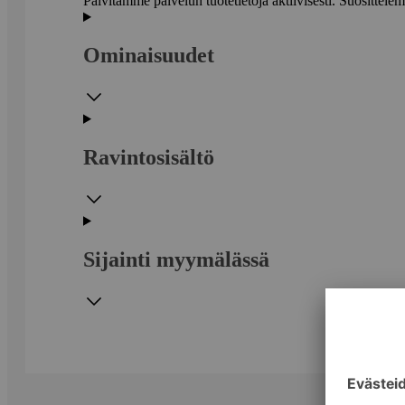
Päivitämme palvelun tuotetietoja aktiivisesti. Suositte
Ominaisuudet
Ravintosisältö
Sijainti myymälässä