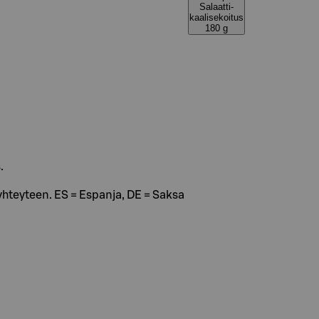
Salaatti-
kaalisekoitus
180 g
.
hteyteen. ES = Espanja, DE = Saksa