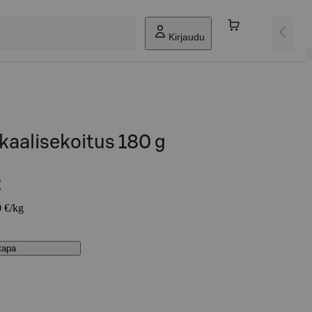
Kirjaudu
kaalisekoitus 180 g
€
0 €/kg
stapa