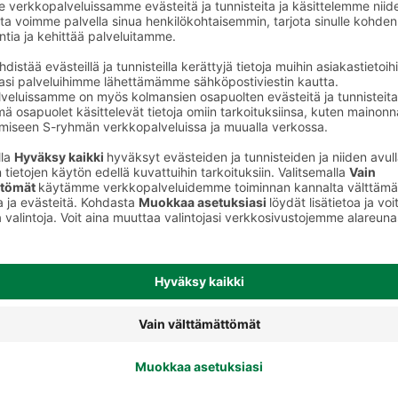
tkaisut
Leikatut ja pilkotut salaatit