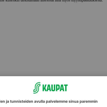
lemme kuitenkin tarkistamaan ainesosat aina myös myyntipakkauksesta.