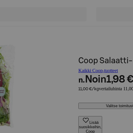
Coop Salaatti-
Kaikki Coop-tuotteet
Noin
1,98 
n.
vertailuhinta 11,0
11,00 €/kg
Valitse toimitu
Lisää
suosikkeihin,
Coop