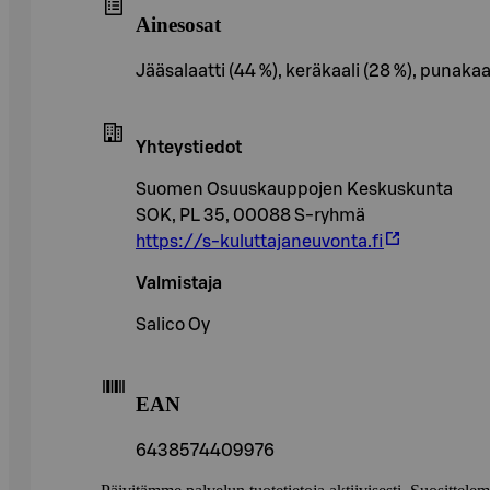
Ainesosat
Jääsalaatti (44 %), keräkaali (28 %), punakaal
Yhteystiedot
Suomen Osuuskauppojen Keskuskunta
SOK, PL 35, 00088 S-ryhmä
https://s-kuluttajaneuvonta.fi
Valmistaja
Salico Oy
EAN
6438574409976