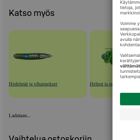
Katso myös
Hedelmät ja vihannekset
Helpot ja nopeat kasvisra
Ladataan...
Vaihtelua ostoskoriin