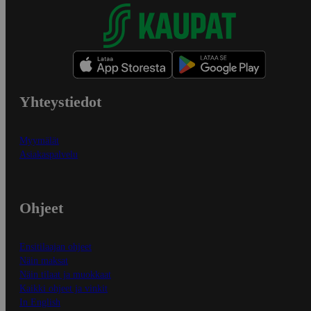
Yhteystiedot
Myymälät
Asiakaspalvelu
Ohjeet
Ensitilaajan ohjeet
Näin maksat
Näin tilaat ja muokkaat
Kaikki ohjeet ja vinkit
In English