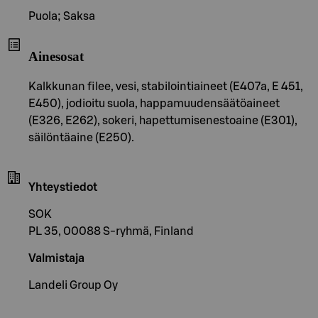
Puola; Saksa
Ainesosat
Kalkkunan filee, vesi, stabilointiaineet (E407a, E 451,
E450), jodioitu suola, happamuudensäätöaineet
(E326, E262), sokeri, hapettumisenestoaine (E301),
säilöntäaine (E250).
Yhteystiedot
SOK
PL 35, 00088 S-ryhmä, Finland
Valmistaja
Landeli Group Oy