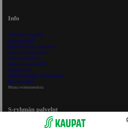
Info
S-Business yrityksille
Oiva-raportit
Osuuskauppojen yhteystiedot
Tilaus- ja toimitusehdot
Tietosuojakäytäntö
Palvelun käyttöehdot
Saavutettavuus
Mobiilisovelluksen saavutettavuus
Mainostajalle
Muuta evästeasetuksia
S-ryhmän palvelut
S-ryhmä