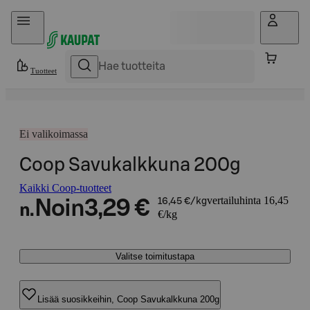
Hyppää sisältöön
Tuotteet
Ei valikoimassa
Coop Savukalkkuna 200g
Kaikki Coop-tuotteet
vertailuhinta 16,45
Noin
3,29 €
16,45 €/kg
n.
€/kg
Valitse toimitustapa
Lisää suosikkeihin, Coop Savukalkkuna 200g