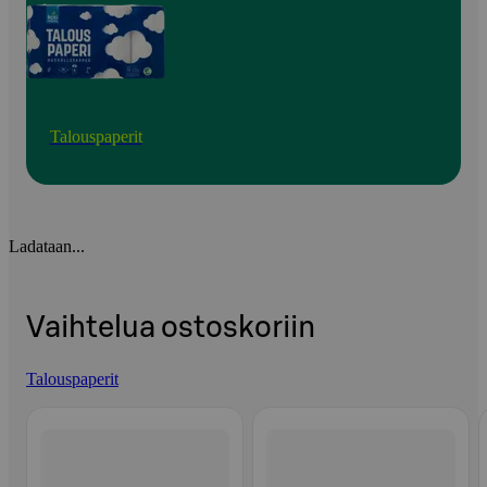
Talouspaperit
Ladataan...
Vaihtelua ostoskoriin
Talouspaperit
Ohita listaus