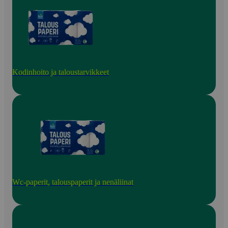
Kodinhoito ja taloustarvikkeet
Wc-paperit, talouspaperit ja nenäliinat