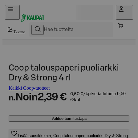
Hyppää sisältöön
Tuotteet
Coop talouspaperi puoliarkki
Dry & Strong 4 rl
Kaikki Coop-tuotteet
vertailuhinta 0,60
Noin
2,39 €
0,60 €/kpl
n.
€/kpl
Valitse toimitustapa
Lisää suosikkeihin, Coop talouspaperi puoliarkki Dry & Strong