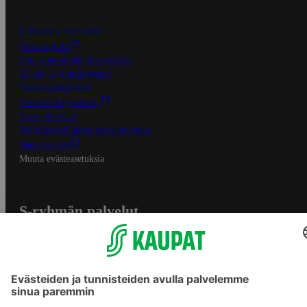
S-Business yrityksille
Oiva-raportit
Osuuskauppojen yhteystiedot
Tilaus- ja toimitusehdot
Tietosuojakäytäntö
Palvelun käyttöehdot
Saavutettavuus
Mobiilisovelluksen saavutettavuus
Mainostajalle
Muuta evästeasetuksia
S-ryhmän palvelut
S-ryhmä
Asiakasomistajuus
Yhteishyvä Ruoka -sovellus
S-ostoslista -sovellus