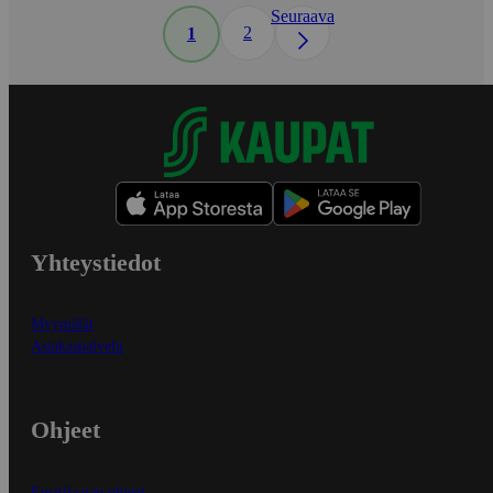
Seuraava
2
1
Yhteystiedot
Myymälät
Asiakaspalvelu
Ohjeet
Ensitilaajan ohjeet