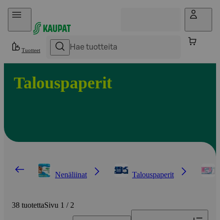
Hyppää sisältöön
Tuotteet
Talouspaperit
Nenäliinat
Talouspaperit
38 tuotetta
Sivu 1 / 2