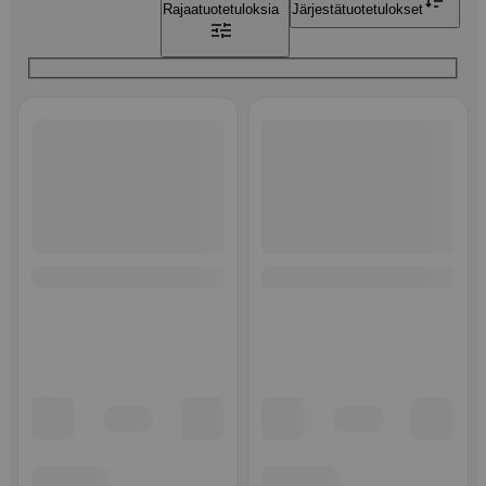
Rajaa
tuotetuloksia
Järjestä
tuotetulokset