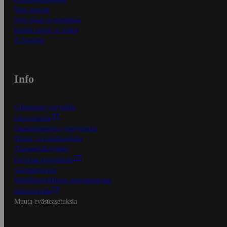
Näin maksat
Näin tilaat ja muokkaat
Kaikki ohjeet ja vinkit
In English
Info
S-Business yrityksille
Oiva-raportit
Osuuskauppojen yhteystiedot
Tilaus- ja toimitusehdot
Tietosuojakäytäntö
Palvelun käyttöehdot
Saavutettavuus
Mobiilisovelluksen saavutettavuus
Mainostajalle
Muuta evästeasetuksia