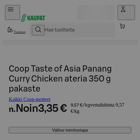
Hyppää sisältöön
Tuotteet
Coop Taste of Asia Panang
Curry Chicken ateria 350 g
pakaste
Kaikki Coop-tuotteet
vertailuhinta 9,57
Noin
3,35 €
9,57 €/kg
n.
€/kg
Valitse toimitustapa