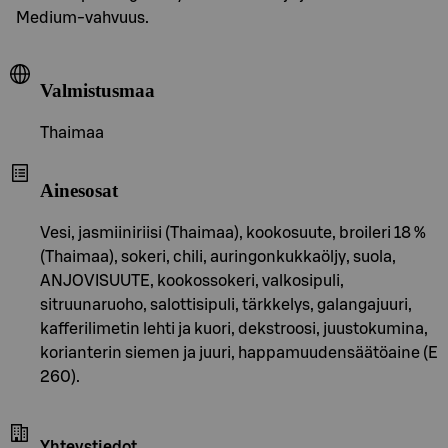
Medium-vahvuus.
Valmistusmaa
Thaimaa
Ainesosat
Vesi, jasmiiniriisi (Thaimaa), kookosuute, broileri 18 %
(Thaimaa), sokeri, chili, auringonkukkaöljy, suola,
ANJOVISUUTE, kookossokeri, valkosipuli,
sitruunaruoho, salottisipuli, tärkkelys, galangajuuri,
kafferilimetin lehti ja kuori, dekstroosi, juustokumina,
korianterin siemen ja juuri, happamuudensäätöaine (E
260).
Yhteystiedot