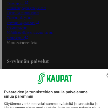
Oiva-raportit
Osuuskauppojen yhteystiedot
Tilaus- ja toimitusehdot
Tietosuojakäytäntö
Palvelun käyttöehdot
Saavutettavuus
Mobiilisovelluksen saavutettavuus
Mainostajalle
Muuta evästeasetuksia
S-ryhmän palvelut
S-ryhmä
Asiakasomistajuus
Yhteishyvä Ruoka -sovellus
S-ostoslista -sovellus
Prisma.fi
Sokos.fi
S-Pankki