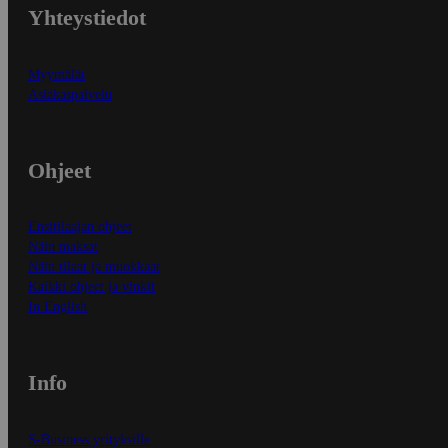
Yhteystiedot
Myymälät
Asiakaspalvelu
Ohjeet
Ensitilaajan ohjeet
Näin maksat
Näin tilaat ja muokkaat
Kaikki ohjeet ja vinkit
In English
Info
S-Business yrityksille