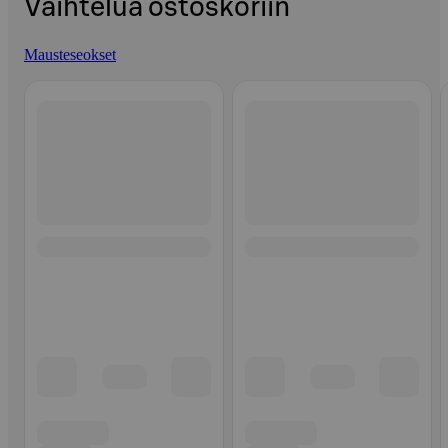
Vaihtelua ostoskoriin
Mausteseokset
Ohita listaus