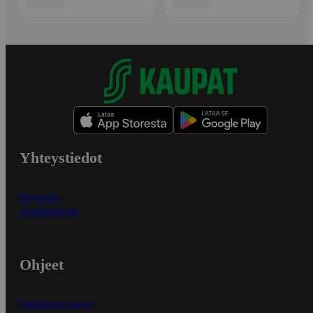
Yhteystiedot
Myymälät
Asiakaspalvelu
Ohjeet
Ensitilaajan ohjeet