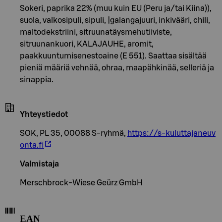
Sokeri, paprika 22% (muu kuin EU (Peru ja/tai Kiina)),
suola, valkosipuli, sipuli, |galangajuuri, inkivääri, chili,
maltodekstriini, sitruunatäysmehutiiviste,
sitruunankuori, KALAJAUHE, aromit,
paakkuuntumisenestoaine (E 551). Saattaa sisältää
pieniä määriä vehnää, ohraa, maapähkinää, selleriä ja
sinappia.
Yhteystiedot
SOK, PL 35, 00088 S-ryhmä,
https://s-kuluttajaneuv
onta.fi
Valmistaja
Merschbrock-Wiese Geürz GmbH
EAN