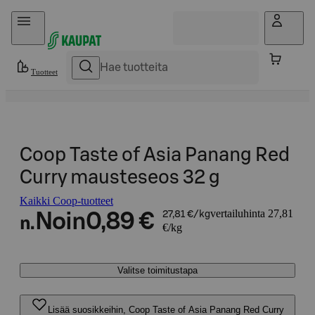
Hyppää sisältöön
Tuotteet
Coop Taste of Asia Panang Red
Curry mausteseos 32 g
Kaikki Coop-tuotteet
vertailuhinta 27,81
Noin
0,89 €
27,81 €/kg
n.
€/kg
Valitse toimitustapa
Lisää suosikkeihin, Coop Taste of Asia Panang Red Curry