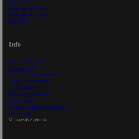
Näin maksat
Näin tilaat ja muokkaat
Kaikki ohjeet ja vinkit
In English
Info
S-Business yrityksille
Oiva-raportit
Osuuskauppojen yhteystiedot
Tilaus- ja toimitusehdot
Tietosuojakäytäntö
Palvelun käyttöehdot
Saavutettavuus
Mobiilisovelluksen saavutettavuus
Mainostajalle
Muuta evästeasetuksia