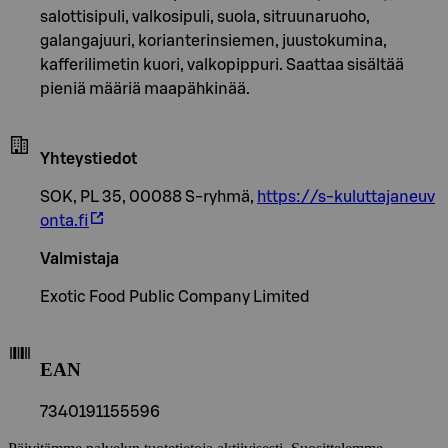
salottisipuli, valkosipuli, suola, sitruunaruoho,
galangajuuri, korianterinsiemen, juustokumina,
kafferilimetin kuori, valkopippuri. Saattaa sisältää
pieniä määriä maapähkinää.
Yhteystiedot
SOK, PL 35, 00088 S-ryhmä,
https://s-kuluttajaneuv
onta.fi
Valmistaja
Exotic Food Public Company Limited
EAN
7340191155596