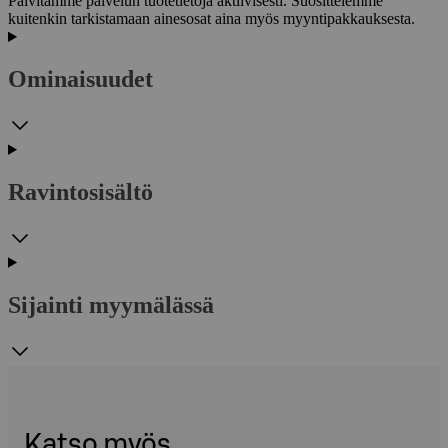
Päivitämme palvelun tuotetietoja aktiivisesti. Suosittelemme
kuitenkin tarkistamaan ainesosat aina myös myyntipakkauksesta.
Ominaisuudet
Ravintosisältö
Sijainti myymälässä
Katso myös