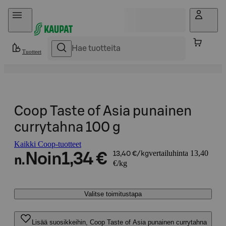
Hyppää sisältöön
Tuotteet
Coop Taste of Asia punainen
currytahna 100 g
Kaikki Coop-tuotteet
vertailuhinta 13,40
Noin
1,34 €
13,40 €/kg
n.
€/kg
Valitse toimitustapa
Lisää suosikkeihin, Coop Taste of Asia punainen currytahna