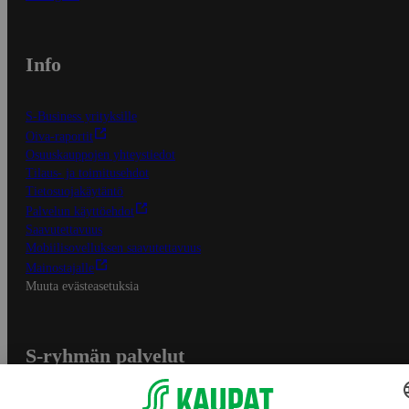
Info
S-Business yrityksille
Oiva-raportit
Osuuskauppojen yhteystiedot
Tilaus- ja toimitusehdot
Tietosuojakäytäntö
Palvelun käyttöehdot
Saavutettavuus
Mobiilisovelluksen saavutettavuus
Mainostajalle
Muuta evästeasetuksia
S-ryhmän palvelut
S-ryhmä