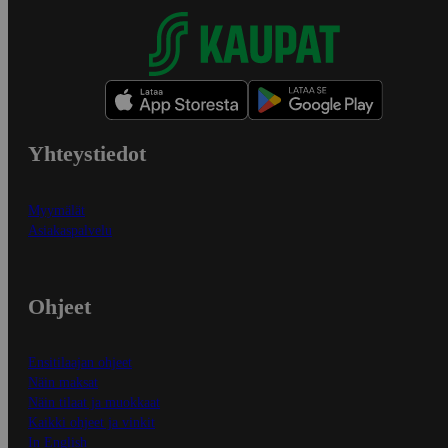
Yhteystiedot
Myymälät
Asiakaspalvelu
Ohjeet
Ensitilaajan ohjeet
Näin maksat
Näin tilaat ja muokkaat
Kaikki ohjeet ja vinkit
In English