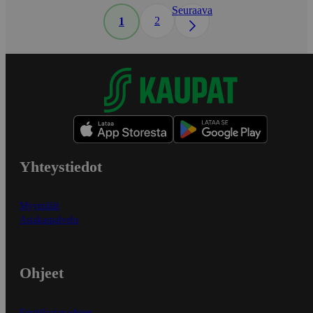
Seuraava
2
1
Yhteystiedot
Myymälät
Asiakaspalvelu
Ohjeet
Ensitilaajan ohjeet