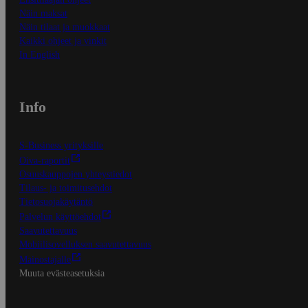
Näin maksat
Näin tilaat ja muokkaat
Kaikki ohjeet ja vinkit
In English
Info
S-Business yrityksille
Oiva-raportit
Osuuskauppojen yhteystiedot
Tilaus- ja toimitusehdot
Tietosuojakäytäntö
Palvelun käyttöehdot
Saavutettavuus
Mobiilisovelluksen saavutettavuus
Mainostajalle
Muuta evästeasetuksia