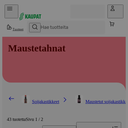
Hyppää sisältöön
Tuotteet
Maustetahnat
Soijakastikkeet
Maustetut soijakastikke
43 tuotetta
Sivu 1 / 2