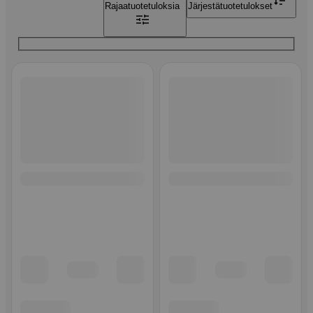
Rajaa
tuotetuloksia
Järjestä
tuotetulokset