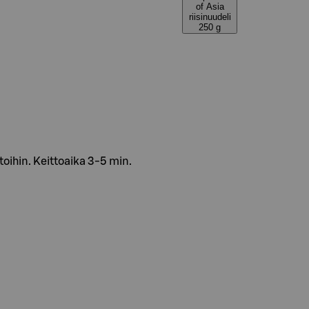
of Asia
riisinuudeli
250 g
ttoihin. Keittoaika 3-5 min.