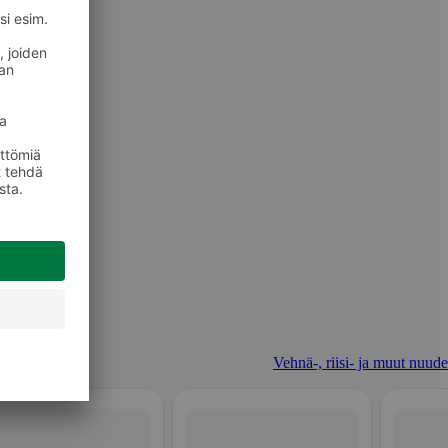
Vehnä-, riisi- ja muut nuudel