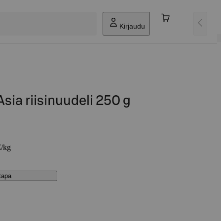
Kirjaudu
sia riisinuudeli 250 g
€/kg
stapa