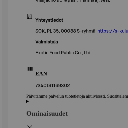
Riisijauho 90 % (riisi: Thaimaa), vesi.
Yhteystiedot
SOK, PL 35, 00088 S-ryhmä,
https://s-kulu
Valmistaja
Exotic Food Public Co., Ltd.
EAN
7340191169302
Päivitämme palvelun tuotetietoja aktiivisesti. Suositte
Ominaisuudet