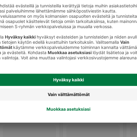
Vehnä-, riisi- ja muut nuudelit