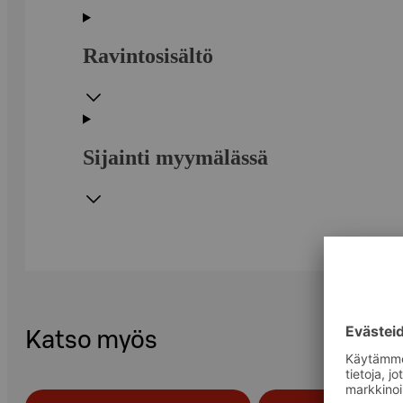
Ravintosisältö
Sijainti myymälässä
Katso myös