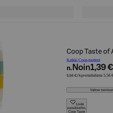
Coop Taste of A
Kaikki Coop-tuotteet
Noin
1,39 €
n.
vertailuhinta 5,56 
5,56 €/kg
Valitse toimitu
Lisää
suosikkeihin,
Coop Taste