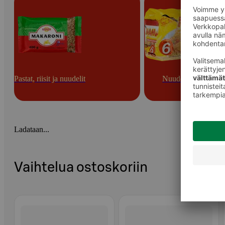
Pastat, riisit ja nuudelit
Nuudelit
Ladataan...
Vaihtelua ostoskoriin
Ohita listaus