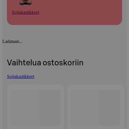
Soijakastikkeet
Ladataan...
Vaihtelua ostoskoriin
Soijakastikkeet
Ohita listaus