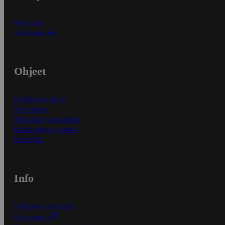
Myymälät
Asiakaspalvelu
Ohjeet
Ensitilaajan ohjeet
Näin maksat
Näin tilaat ja muokkaat
Kaikki ohjeet ja vinkit
In English
Info
S-Business yrityksille
Oiva-raportit