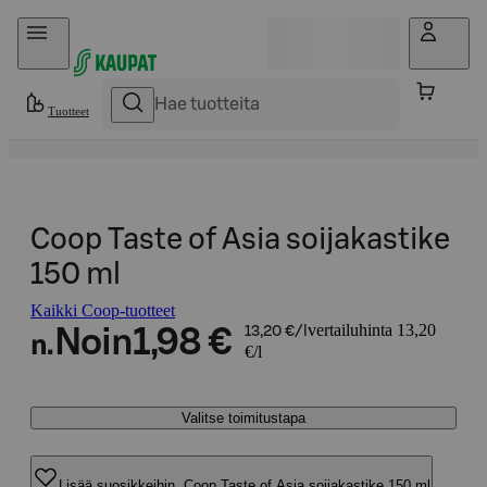
Hyppää sisältöön
Tuotteet
Coop Taste of Asia soijakastike
150 ml
Kaikki Coop-tuotteet
vertailuhinta 13,20
Noin
1,98 €
13,20 €/l
n.
€/l
Valitse toimitustapa
Lisää suosikkeihin, Coop Taste of Asia soijakastike 150 ml