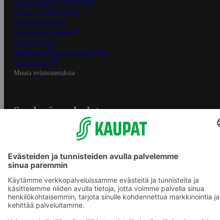
Osuuskauppojen yhteystiedot
Tilaus- ja toimitusehdot
Tietosuojakäytäntö
Palvelun käyttöehdot
Saavutettavuus
Mobiilisovelluksen saavutettavuus
Mainostajalle
Muuta evästeasetuksia
S-ryhmän palvelut
S-ryhmä
Asiakasomistajuus
Yhteishyvä Ruoka -sovellus
S-ostoslista -sovellus
Prisma.fi
Sokos.fi
S-Pankki
Yhteishyvä