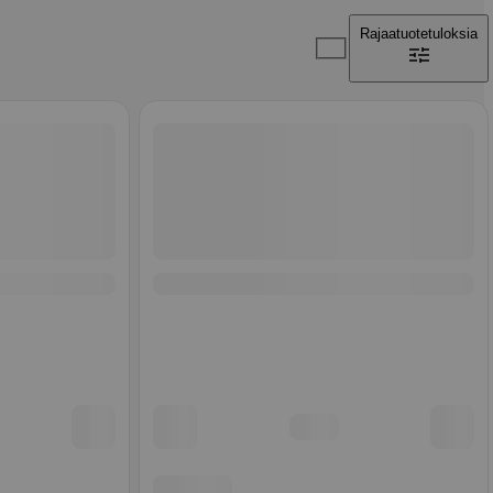
Rajaa
tuotetuloksia