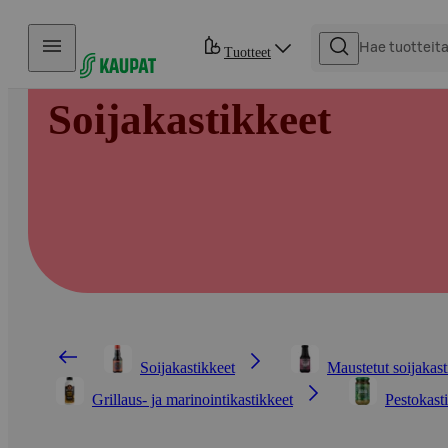
Hyppää sisältöön
Tuotteet
Soijakastikkeet
Soijakastikkeet
Maustetut soijakast
Grillaus- ja marinointikastikkeet
Pestokast