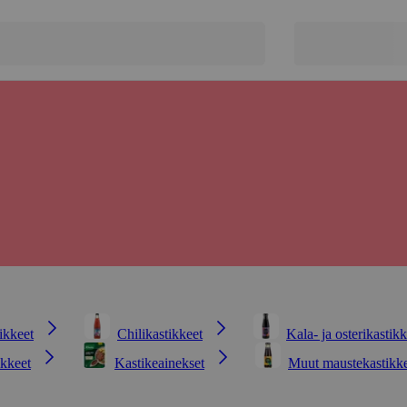
ikkeet
Chilikastikkeet
Kala- ja osterikastikk
ikkeet
Kastikeainekset
Muut maustekastikk