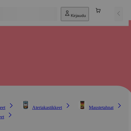
Kirjaudu
eet
Ateriakastikkeet
Maustetahnat
eet