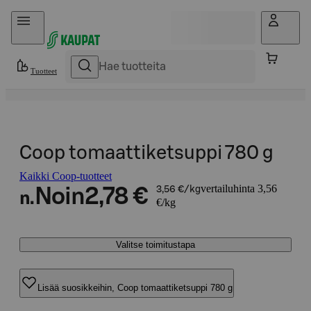
Hyppää sisältöön
Tuotteet
Coop tomaattiketsuppi 780 g
Kaikki Coop-tuotteet
vertailuhinta 3,56
Noin
2,78 €
3,56 €/kg
n.
€/kg
Valitse toimitustapa
Lisää suosikkeihin, Coop tomaattiketsuppi 780 g