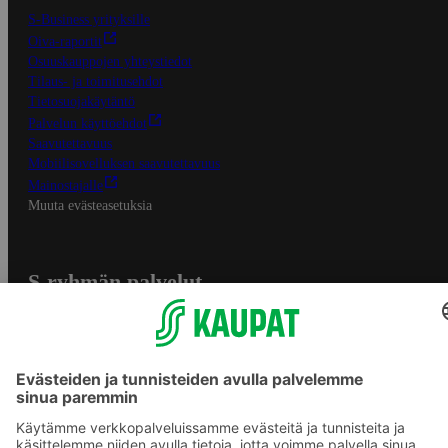
S-Business yrityksille
Oiva-raportit
Osuuskauppojen yhteystiedot
Tilaus- ja toimitusehdot
Tietosuojakäytäntö
Palvelun käyttöehdot
Saavutettavuus
Mobiilisovelluksen saavutettavuus
Mainostajalle
Muuta evästeasetuksia
S-ryhmän palvelut
S-ryhmä
Asiakasomistajuus
Yhteishyvä Ruoka -sovellus
S-ostoslista -sovellus
Prisma.fi