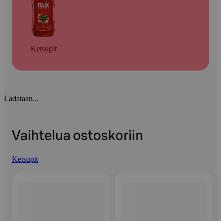
Ketsupit
Ladataan...
Vaihtelua ostoskoriin
Ketsupit
Ohita listaus