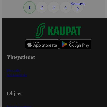
Seuraava
2
3
4
1
Yhteystiedot
Myymälät
Asiakaspalvelu
Ohjeet
Ensitilaajan ohjeet