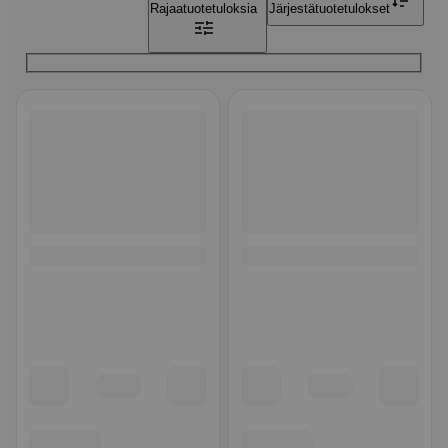
Rajaa
tuotetuloksia
Järjestä
tuotetulokset