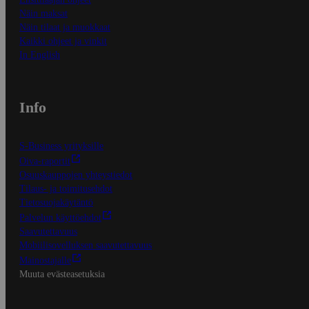
Näin maksat
Näin tilaat ja muokkaat
Kaikki ohjeet ja vinkit
In English
Info
S-Business yrityksille
Oiva-raportit
Osuuskauppojen yhteystiedot
Tilaus- ja toimitusehdot
Tietosuojakäytäntö
Palvelun käyttöehdot
Saavutettavuus
Mobiilisovelluksen saavutettavuus
Mainostajalle
Muuta evästeasetuksia