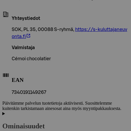
Yhteystiedot
SOK, PL 35, 00088 S-ryhmä,
https://s-kuluttajaneuv
onta.fi
Valmistaja
Cémoi chocolatier
EAN
7340191149267
Päivitämme palvelun tuotetietoja aktiivisesti. Suosittelemme
kuitenkin tarkistamaan ainesosat aina myös myyntipakkauksesta.
Ominaisuudet