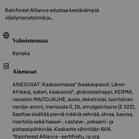
Rainforest Alliance edustaa kestävämpiä
viljelymenetelmiä ja…
Valmistusmaa
Ranska
Ainesosat
AINESOSAT: Kaakaomassa* (kaakaopavut: Länsi-
Afrikka), sokeri, kaakaovoi*, glukoosisiirappi, KERMA,
rasvaton MAITOJAUHE, suola, dekstroosi, luontainen
vanilja-aromi, merisuola 0, 1%, emulgointiaine (E 322).
Saattaa sisältää pieniä määriä vehnää, ohraa, kauraa,
mantelia sekä hassel-, cashew-, pekaani- ja
pistaasipähkinää. Kaakaota vähintään 64%.
*Rainforest Alliance -sertifioitu, ra.org