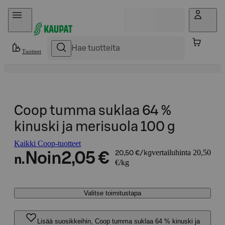
Hyppää sisältöön
Tuotteet
Coop tumma suklaa 64 %
kinuski ja merisuola 100 g
Kaikki Coop-tuotteet
vertailuhinta 20,50
Noin
2,05 €
20,50 €/kg
n.
€/kg
Valitse toimitustapa
Lisää suosikkeihin, Coop tumma suklaa 64 % kinuski ja