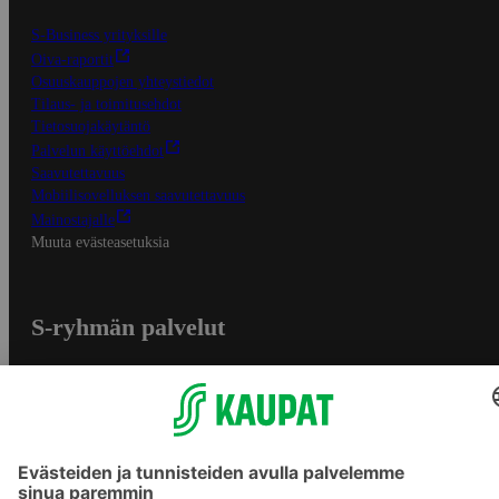
S-Business yrityksille
Oiva-raportit
Osuuskauppojen yhteystiedot
Tilaus- ja toimitusehdot
Tietosuojakäytäntö
Palvelun käyttöehdot
Saavutettavuus
Mobiilisovelluksen saavutettavuus
Mainostajalle
Muuta evästeasetuksia
S-ryhmän palvelut
S-ryhmä
Asiakasomistajuus
Yhteishyvä Ruoka -sovellus
S-ostoslista -sovellus
Prisma.fi