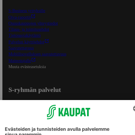
S-Business yrityksille
Oiva-raportit
Osuuskauppojen yhteystiedot
Tilaus- ja toimitusehdot
Tietosuojakäytäntö
Palvelun käyttöehdot
Saavutettavuus
Mobiilisovelluksen saavutettavuus
Mainostajalle
Muuta evästeasetuksia
S-ryhmän palvelut
S-ryhmä
Asiakasomistajuus
Yhteishyvä Ruoka -sovellus
S-ostoslista -sovellus
Prisma.fi