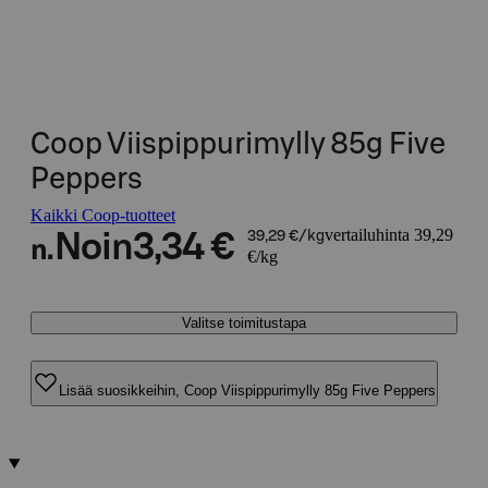
Coop Viispippurimylly 85g Five
Peppers
Kaikki Coop-tuotteet
vertailuhinta 39,29
Noin
3,34 €
39,29 €/kg
n.
€/kg
Valitse toimitustapa
Lisää suosikkeihin, Coop Viispippurimylly 85g Five Peppers