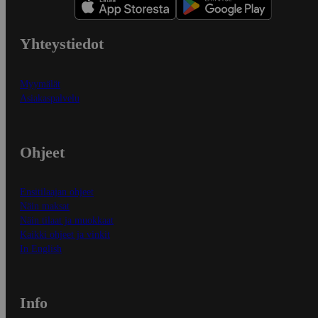
Yhteystiedot
Myymälät
Asiakaspalvelu
Ohjeet
Ensitilaajan ohjeet
Näin maksat
Näin tilaat ja muokkaat
Kaikki ohjeet ja vinkit
In English
Info