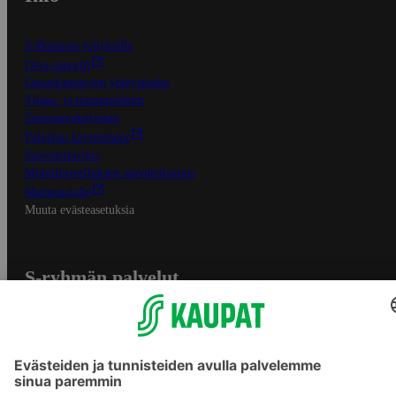
S-Business yrityksille
Oiva-raportit
Osuuskauppojen yhteystiedot
Tilaus- ja toimitusehdot
Tietosuojakäytäntö
Palvelun käyttöehdot
Saavutettavuus
Mobiilisovelluksen saavutettavuus
Mainostajalle
Muuta evästeasetuksia
S-ryhmän palvelut
S-ryhmä
Asiakasomistajuus
Yhteishyvä Ruoka -sovellus
S-ostoslista -sovellus