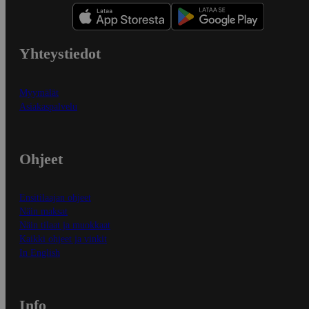
Yhteystiedot
Myymälät
Asiakaspalvelu
Ohjeet
Ensitilaajan ohjeet
Näin maksat
Näin tilaat ja muokkaat
Kaikki ohjeet ja vinkit
In English
Info