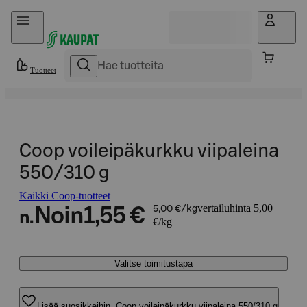
Hyppää sisältöön
Tuotteet
Coop voileipäkurkku viipaleina
550/310 g
Kaikki Coop-tuotteet
vertailuhinta 5,00
Noin
1,55 €
5,00 €/kg
n.
€/kg
Valitse toimitustapa
Lisää suosikkeihin, Coop voileipäkurkku viipaleina 550/310 g