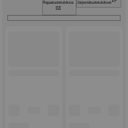
Rajaa
tuotetuloksia
Järjestä
tuotetulokset