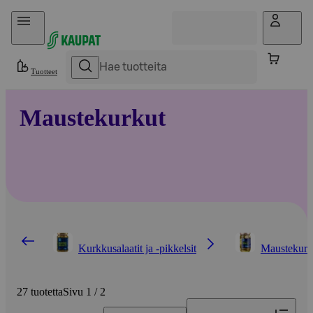
Hyppää sisältöön
Tuotteet
Maustekurkut
Kurkkusalaatit ja -pikkelsit
Maustekurk
27 tuotetta
Sivu 1 / 2