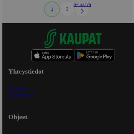
Seuraava
2
1
Yhteystiedot
Myymälät
Asiakaspalvelu
Ohjeet
Ensitilaajan ohjeet