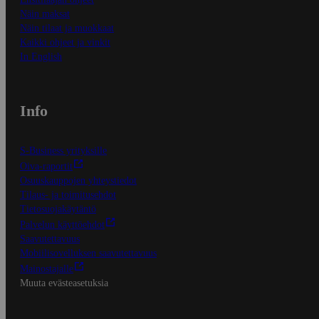
Näin maksat
Näin tilaat ja muokkaat
Kaikki ohjeet ja vinkit
In English
Info
S-Business yrityksille
Oiva-raportit
Osuuskauppojen yhteystiedot
Tilaus- ja toimitusehdot
Tietosuojakäytäntö
Palvelun käyttöehdot
Saavutettavuus
Mobiilisovelluksen saavutettavuus
Mainostajalle
Muuta evästeasetuksia