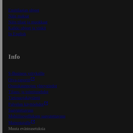
Ensitilaajan ohjeet
Näin maksat
Näin tilaat ja muokkaat
Kaikki ohjeet ja vinkit
In English
Info
S-Business yrityksille
Oiva-raportit
Osuuskauppojen yhteystiedot
Tilaus- ja toimitusehdot
Tietosuojakäytäntö
Palvelun käyttöehdot
Saavutettavuus
Mobiilisovelluksen saavutettavuus
Mainostajalle
Muuta evästeasetuksia