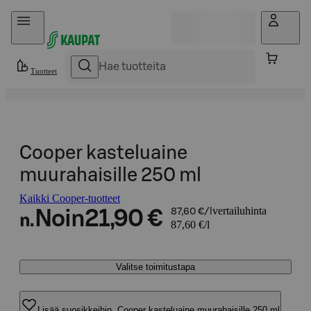
Hyppää sisältöön
Tuotteet
Cooper kasteluaine
muurahaisille 250 ml
Kaikki Cooper-tuotteet
vertailuhinta
Noin
21,90 €
87,60 €/l
n.
87,60 €/l
Valitse toimitustapa
Lisää suosikkeihin, Cooper kasteluaine muurahaisille 250 ml