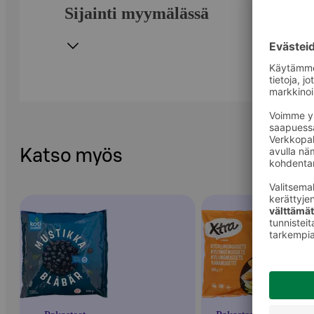
Sijainti myymälässä
Katso myös