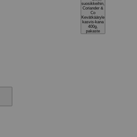
suosikkeihin,
Coriander &
Co
Kevätkääryle
kasvis-kana
400g,
pakaste