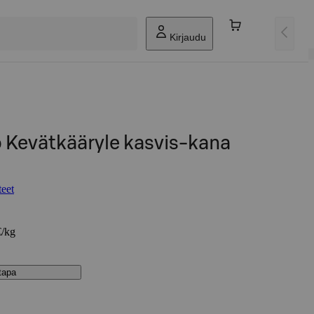
Kirjaudu
o Kevätkääryle kasvis-kana
teet
€/kg
stapa