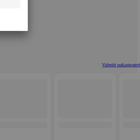
Valmiit pakasteateri