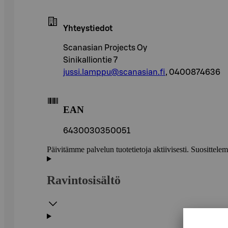
Yhteystiedot
Scanasian Projects Oy
Sinikalliontie 7
jussi.lamppu@scanasian.fi
, 0400874636
EAN
6430030350051
Päivitämme palvelun tuotetietoja aktiivisesti. Suositte
Ravintosisältö