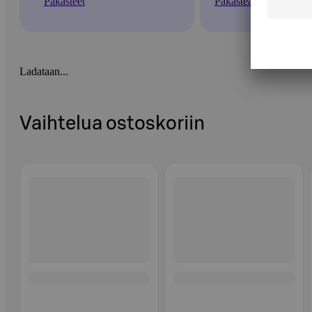
Pakasteet
Pakasteateriat
Ladataan...
Vaihtelua ostoskoriin
Ohita listaus