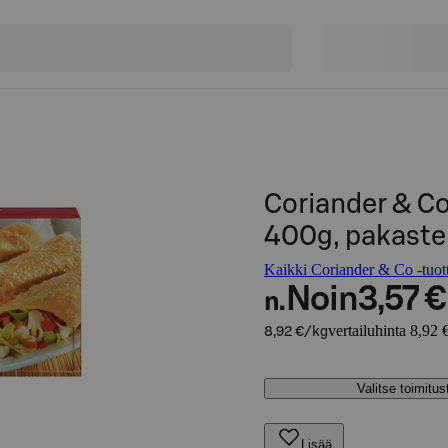
Coriander & C
400g, pakaste
Kaikki Coriander & Co -tuot
Noin
3,57 €
n.
vertailuhinta 8,92 
8,92 €/kg
Valitse toimitu
Lisää