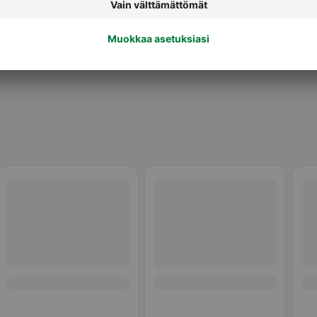
Valmiit pakasteateriat