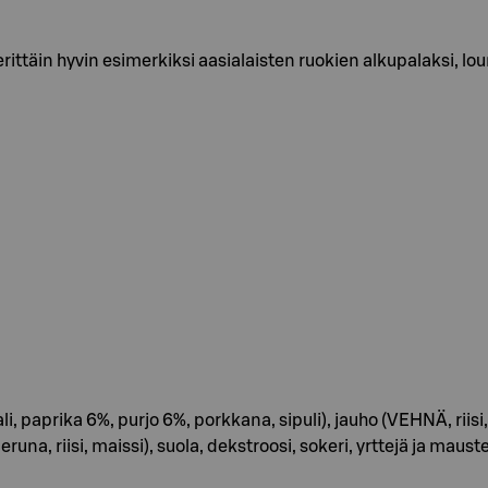
ittäin hyvin esimerkiksi aasialaisten ruokien alkupalaksi, lou
, paprika 6%, purjo 6%, porkkana, sipuli), jauho (VEHNÄ, riisi,
eruna, riisi, maissi), suola, dekstroosi, sokeri, yrttejä ja maust