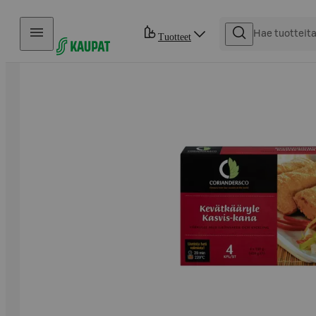
Hyppää sisältöön
Tuotteet