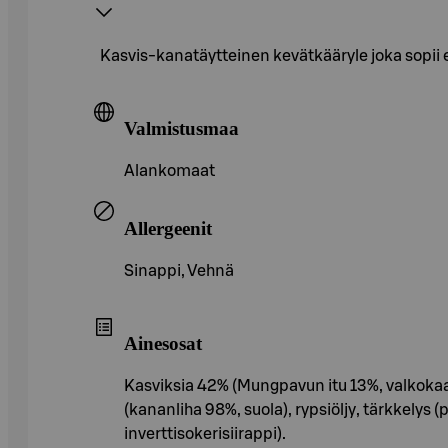
Kasvis-kanatäytteinen kevätkääryle joka sopii er
Valmistusmaa
Alankomaat
Allergeenit
Sinappi, Vehnä
Ainesosat
Kasviksia 42% (Mungpavun itu 13%, valkokaali
(kananliha 98%, suola), rypsiöljy, tärkkelys (p
inverttisokerisiirappi).