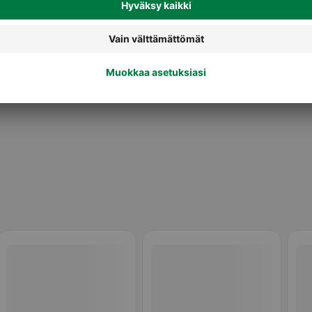
Valmiit pakasteateriat