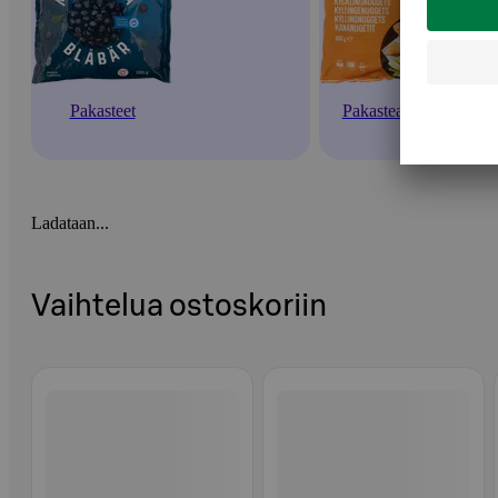
Pakasteet
Pakasteateriat
Ladataan...
Vaihtelua ostoskoriin
Ohita listaus