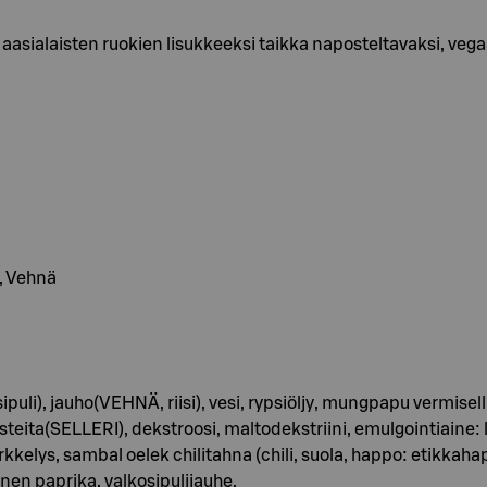
 aasialaisten ruokien lisukkeeksi taikka naposteltavaksi, veg
i, Vehnä
ipuli), jauho(VEHNÄ, riisi), vesi, rypsiöljy, mungpapu vermise
usteita(SELLERI), dekstroosi, maltodekstriini, emulgointiaine: l
rkkelys, sambal oelek chilitahna (chili, suola, happo: etikkah
inen paprika, valkosipulijauhe.