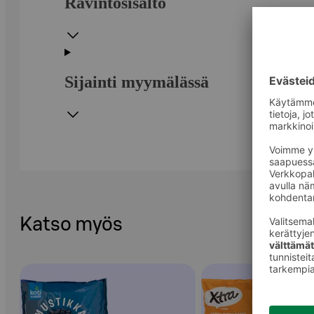
Ravintosisältö
Sijainti myymälässä
Katso myös