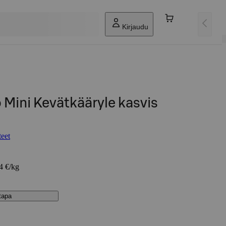
Kirjaudu
 Mini Kevätkääryle kasvis
teet
64 €/kg
stapa