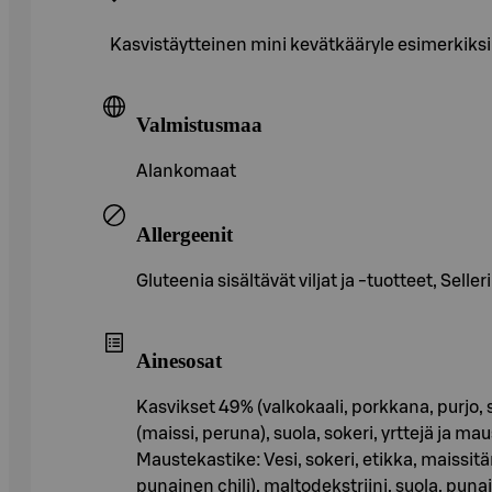
Kasvistäytteinen mini kevätkääryle esimerkiksi
Valmistusmaa
Alankomaat
Allergeenit
Gluteenia sisältävät viljat ja -tuotteet, Seller
Ainesosat
Kasvikset 49% (valkokaali, porkkana, purjo, s
(maissi, peruna), suola, sokeri, yrttejä ja ma
Maustekastike: Vesi, sokeri, etikka, maissitä
punainen chili), maltodekstriini, suola, puna