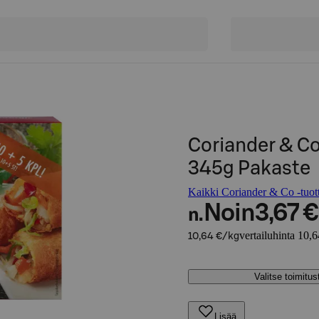
Coriander & Co
345g Pakaste
Kaikki Coriander & Co -tuot
Noin
3,67 €
n.
vertailuhinta 10,
10,64 €/kg
Valitse toimitu
Lisää