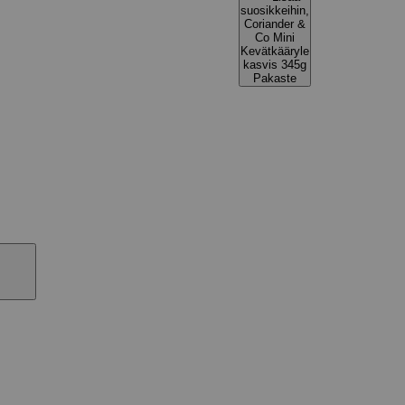
suosikkeihin,
Coriander &
Co Mini
Kevätkääryle
kasvis 345g
Pakaste