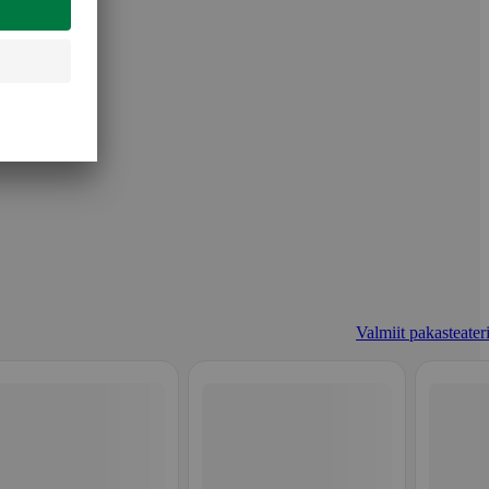
Valmiit pakasteateri