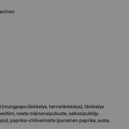
aaninen
lli (mungpapu tärkkelys, hernetärkkelys), tärkkelys
esitiini, neste mäinensipuliuute, valkosipuliöljy.
appo), paprika-chilivalmiste (punainen paprika, suola,