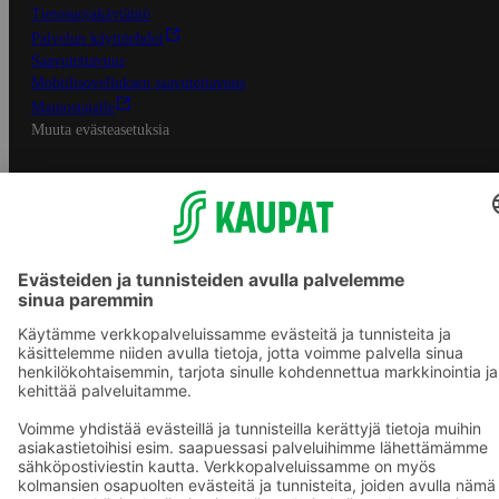
Tietosuojakäytäntö
Palvelun käyttöehdot
Saavutettavuus
Mobiilisovelluksen saavutettavuus
Mainostajalle
Muuta evästeasetuksia
S-ryhmän palvelut
S-ryhmä
Asiakasomistajuus
Yhteishyvä Ruoka -sovellus
S-ostoslista -sovellus
Prisma.fi
Sokos.fi
S-Pankki
Yhteishyvä
Sokos Hotels