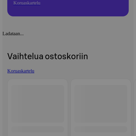
Koruaskartelu
Ladataan...
Vaihtelua ostoskoriin
Koruaskartelu
Ohita listaus