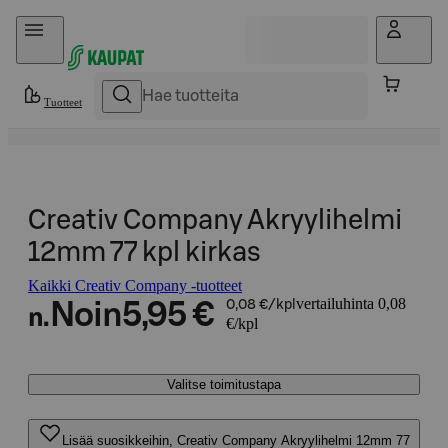
Hyppää sisältöön
Tuotteet
Creativ Company Akryylihelmi
12mm 77 kpl kirkas
Kaikki Creativ Company -tuotteet
vertailuhinta 0,08
Noin
5,95 €
0,08 €/kpl
n.
€/kpl
Valitse toimitustapa
Lisää suosikkeihin, Creativ Company Akryylihelmi 12mm 77