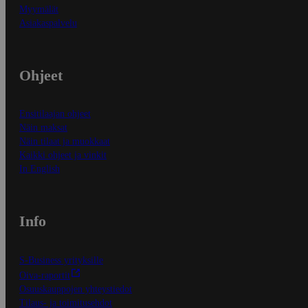
Myymälät
Asiakaspalvelu
Ohjeet
Ensitilaajan ohjeet
Näin maksat
Näin tilaat ja muokkaat
Kaikki ohjeet ja vinkit
In English
Info
S-Business yrityksille
Oiva-raportit
Osuuskauppojen yhteystiedot
Tilaus- ja toimitusehdot