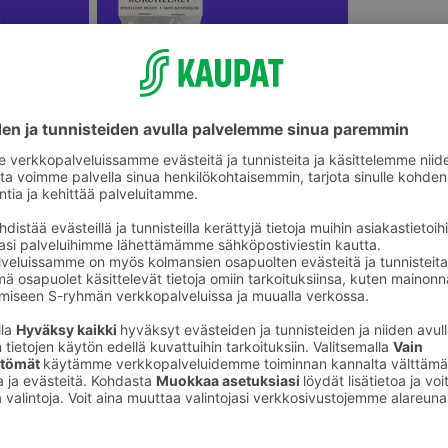
ikkeet
Koruaskartelu