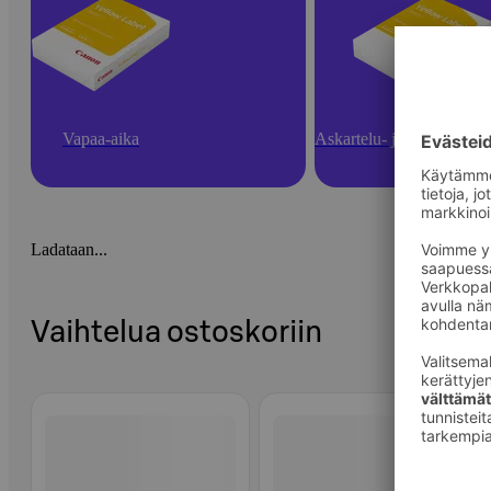
Vapaa-aika
Askartelu- ja toimistotarv
Ladataan...
Vaihtelua ostoskoriin
Ohita listaus