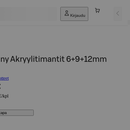
Kirjaudu
ny Akryylitimantit 6+9+12mm
tteet
€
€/kpl
stapa