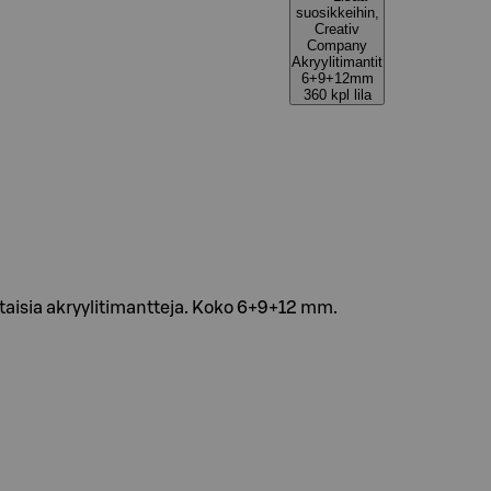
suosikkeihin,
Creativ
Company
Akryylitimantit
6+9+12mm
360 kpl lila
staisia akryylitimantteja. Koko 6+9+12 mm.