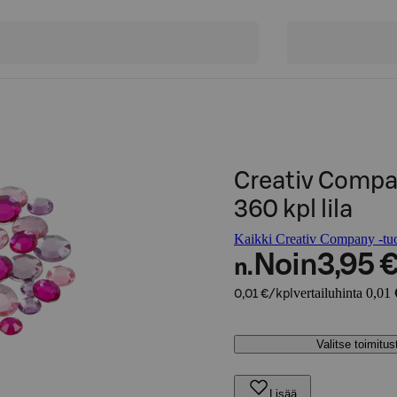
Creativ Compa
360 kpl lila
Kaikki Creativ Company -tuo
Noin
3,95 
n.
vertailuhinta 0,01 
0,01 €/kpl
Valitse toimitu
Lisää