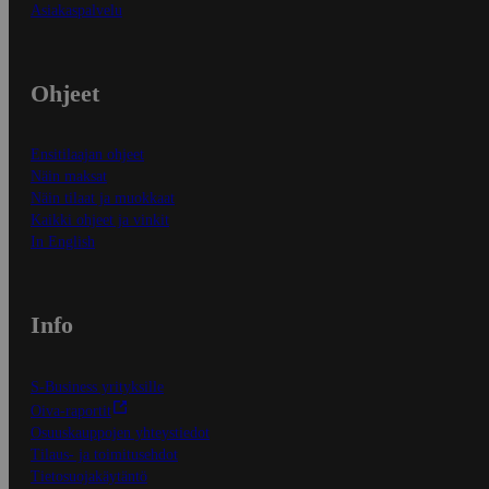
Asiakaspalvelu
Ohjeet
Ensitilaajan ohjeet
Näin maksat
Näin tilaat ja muokkaat
Kaikki ohjeet ja vinkit
In English
Info
S-Business yrityksille
Oiva-raportit
Osuuskauppojen yhteystiedot
Tilaus- ja toimitusehdot
Tietosuojakäytäntö