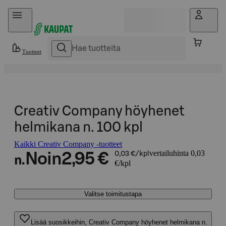
Hyppää sisältöön
Tuotteet
Creativ Company höyhenet
helmikana n. 100 kpl
Kaikki Creativ Company -tuotteet
vertailuhinta 0,03
Noin
2,95 €
0,03 €/kpl
n.
€/kpl
Valitse toimitustapa
Lisää suosikkeihin, Creativ Company höyhenet helmikana n.