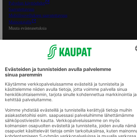
Palvelun käyttöehdot
Saavutettavuus
Mobiilisovelluksen saavutettavuus
Mainostajalle
Muuta evästeasetuksia
S-ryhmän palvelut
S-ryhmä
Asiakasomistajuus
Yhteishyvä Ruoka -sovellus
S-ostoslista -sovellus
Prisma.fi
Sokos.fi
S-Pankki
Yhteishyvä
Sokos Hotels
Raflaamo