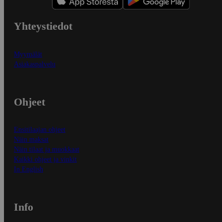
Yhteystiedot
Myymälät
Asiakaspalvelu
Ohjeet
Ensitilaajan ohjeet
Näin maksat
Näin tilaat ja muokkaat
Kaikki ohjeet ja vinkit
In English
Info