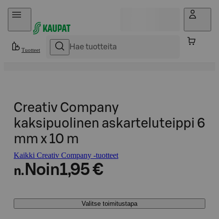
Hyppää sisältöön
Tuotteet
Creativ Company
kaksipuolinen askarteluteippi 6
mm x 10 m
Kaikki Creativ Company -tuotteet
Noin
1,95 €
n.
Valitse toimitustapa