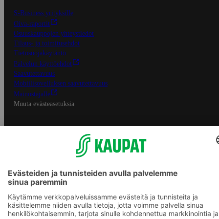
S-Business yrityksille
Oiva-raportit
Osuuskauppojen yhteystiedot
Tilaus- ja toimitusehdot
Tietosuojakäytäntö
Palvelun käyttöehdot
Saavutettavuus
Mobiilisovelluksen saavutettavuus
Mainostajalle
Muuta evästeasetuksia
S-ryhmän palvelut
S-ryhmä
Asiakasomistajuus
Yhteishyvä Ruoka -sovellus
S-ostoslista -sovellus
Prisma.fi