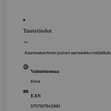
Tuotetiedot
Kaarevakantinen puinen aarrearkku metallilukol
Valmistusmaa
Kiina
EAN
5707167943861