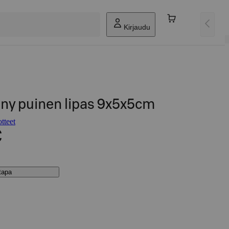
Kirjaudu
ny puinen lipas 9x5x5cm
tteet
€
stapa