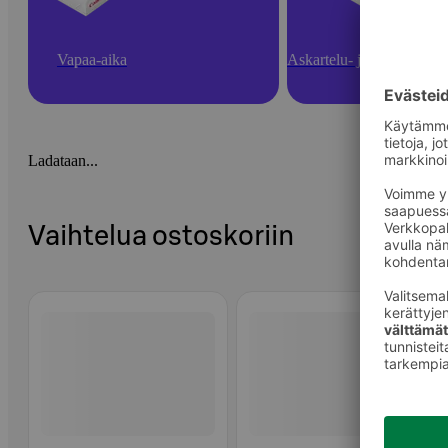
Vapaa-aika
Askartelu- ja toimistotarv
Ladataan...
Vaihtelua ostoskoriin
Ohita listaus