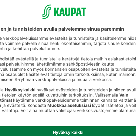
ikkeet
Askartelutarvikkeet