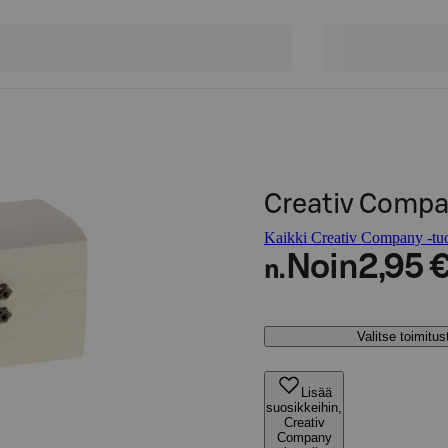
Creativ Compa
Kaikki Creativ Company -tuo
Noin
2,95 
n.
Valitse toimitu
Lisää
suosikkeihin,
Creativ
Company