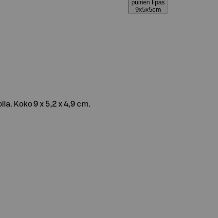
puinen lipas
9x5x5cm
la. Koko 9 x 5,2 x 4,9 cm.