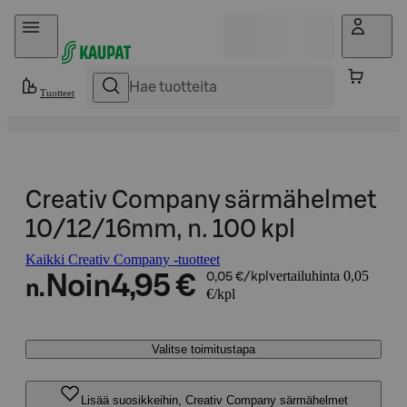
Hyppää sisältöön
Tuotteet
Creativ Company särmähelmet
10/12/16mm, n. 100 kpl
Kaikki Creativ Company -tuotteet
vertailuhinta 0,05
Noin
4,95 €
0,05 €/kpl
n.
€/kpl
Valitse toimitustapa
Lisää suosikkeihin, Creativ Company särmähelmet