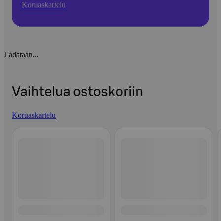
Koruaskartelu
Ladataan...
Vaihtelua ostoskoriin
Koruaskartelu
Ohita listaus