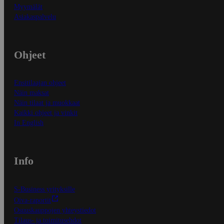
Myymälät
Asiakaspalvelu
Ohjeet
Ensitilaajan ohjeet
Näin maksat
Näin tilaat ja muokkaat
Kaikki ohjeet ja vinkit
In English
Info
S-Business yrityksille
Oiva-raportit
Osuuskauppojen yhteystiedot
Tilaus- ja toimitusehdot