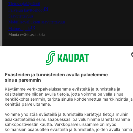
Tietosuojakäytäntö
Palvelun käyttöehdot
Saavutettavuus
Mobiilisovelluksen saavutettavuus
Mainostajalle
Muuta evästeasetuksia
S-ryhmän palvelut
S-ryhmä
Asiakasomistajuus
Yhteishyvä Ruoka -sovellus
S-ostoslista -sovellus
Prisma.fi
Sokos.fi
S-Pankki
Yhteishyvä
Sokos Hotels