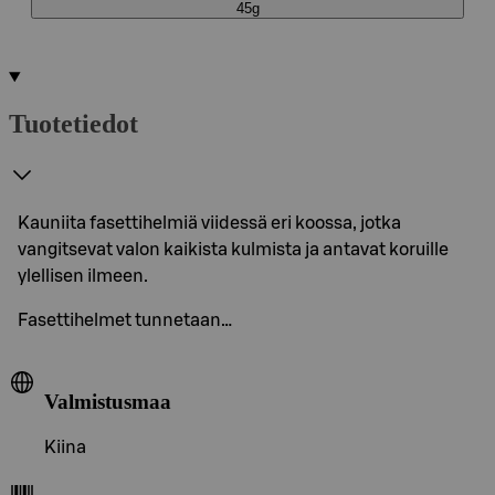
45g
Tuotetiedot
Kauniita fasettihelmiä viidessä eri koossa, jotka
vangitsevat valon kaikista kulmista ja antavat koruille
ylellisen ilmeen.
Fasettihelmet tunnetaan…
Valmistusmaa
Kiina