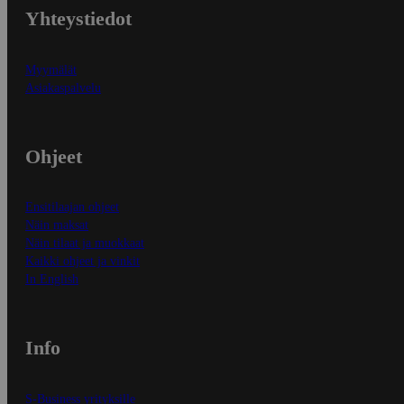
Yhteystiedot
Myymälät
Asiakaspalvelu
Ohjeet
Ensitilaajan ohjeet
Näin maksat
Näin tilaat ja muokkaat
Kaikki ohjeet ja vinkit
In English
Info
S-Business yrityksille