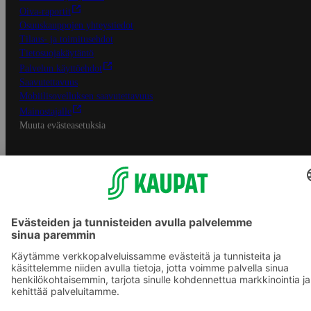
Oiva-raportit
Osuuskauppojen yhteystiedot
Tilaus- ja toimitusehdot
Tietosuojakäytäntö
Palvelun käyttöehdot
Saavutettavuus
Mobiilisovelluksen saavutettavuus
Mainostajalle
Muuta evästeasetuksia
S-ryhmän palvelut
S-ryhmä
Asiakasomistajuus
Yhteishyvä Ruoka -sovellus
S-ostoslista -sovellus
Prisma.fi
Sokos.fi
S-Pankki