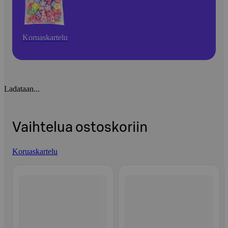
Koruaskartelu
Ladataan...
Vaihtelua ostoskoriin
Koruaskartelu
Ohita listaus