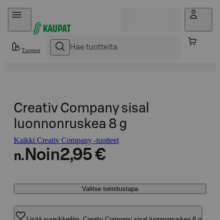
Hyppää sisältöön
Tuotteet
Creativ Company sisal
luonnonruskea 8 g
Kaikki Creativ Company -tuotteet
Noin
2,95 €
n.
Valitse toimitustapa
Lisää suosikkeihin, Creativ Company sisal luonnonruskea 8 g