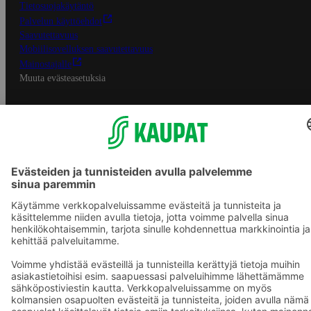
Tietosuojakäytäntö
Palvelun käyttöehdot
Saavutettavuus
Mobiilisovelluksen saavutettavuus
Mainostajalle
Muuta evästeasetuksia
S-ryhmän palvelut
S-ryhmä
Asiakasomistajuus
Yhteishyvä Ruoka -sovellus
S-ostoslista -sovellus
Prisma.fi
Sokos.fi
S-Pankki
Yhteishyvä
Sokos Hotels
Raflaamo