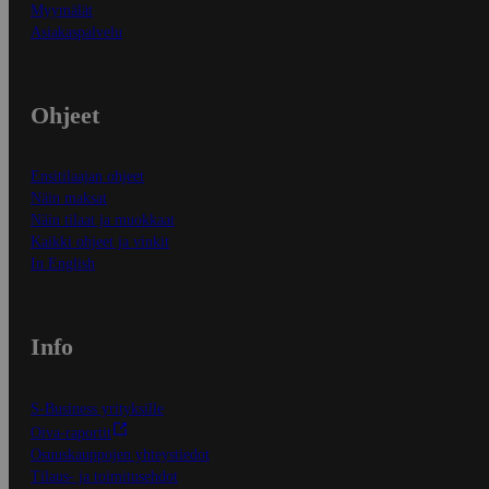
Myymälät
Asiakaspalvelu
Ohjeet
Ensitilaajan ohjeet
Näin maksat
Näin tilaat ja muokkaat
Kaikki ohjeet ja vinkit
In English
Info
S-Business yrityksille
Oiva-raportit
Osuuskauppojen yhteystiedot
Tilaus- ja toimitusehdot