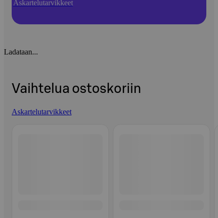
Askartelutarvikkeet
Ladataan...
Vaihtelua ostoskoriin
Askartelutarvikkeet
Ohita listaus