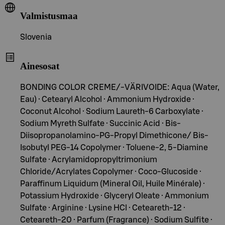
Valmistusmaa
Slovenia
Ainesosat
BONDING COLOR CREME/-VÄRIVOIDE: Aqua (Water,
Eau) · Cetearyl Alcohol · Ammonium Hydroxide ·
Coconut Alcohol · Sodium Laureth-6 Carboxylate ·
Sodium Myreth Sulfate · Succinic Acid · Bis-
Diisopropanolamino-PG-Propyl Dimethicone/ Bis-
Isobutyl PEG-14 Copolymer · Toluene-2, 5-Diamine
Sulfate · Acrylamidopropyltrimonium
Chloride/Acrylates Copolymer · Coco-Glucoside ·
Paraffinum Liquidum (Mineral Oil, Huile Minérale) ·
Potassium Hydroxide · Glyceryl Oleate · Ammonium
Sulfate · Arginine · Lysine HCl · Ceteareth-12 ·
Ceteareth-20 · Parfum (Fragrance) · Sodium Sulfite ·