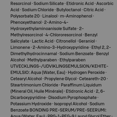
Resorcinol · Sodium Silicate · Etidronic Acid · Ascorbic
Acid · Sodium Chloride · Butyloctanol · Citric Acid ·
Polysorbate 20 · Linalool · m-Aminophenol ·
Phenoxyethanol · 2-Amino-4-
Hydroxyethylaminoanisole Sulfate · 2-
Methylresorcinol · 4-Chlororesorcinol · Benzyl
Salicylate · Lactic Acid · Citronellol · Geraniol ·
Limonene · 2-Amino-3-Hydroxypyridine · Ethyl 2, 2-
Dimethylhydrocinnamal · Sodium Benzoate · Benzyl
Alcohol · Methylparaben · Ethylparaben
UTVECKLINGS-/UDVIKLINGSEMULSION/KEHITE-
EMULSIO: Aqua (Water, Eau) · Hydrogen Peroxide ·
Cetearyl Alcohol · Propylene Glycol · Ceteareth-20 ·
Steartrimonium Chloride · Paraffinum Liquidum
(Mineral Oil, Huile Minérale) · Etidronic Acid · 2, 6-
Dicarboxypyridine · Disodium Pyrophosphate ·
Potassium Hydroxide · Isopropyl Alcohol · Sodium
Benzoate BONDING PRE-SERUM/PRE-SEERUMI:
Aqua (Water, Eau) · PPG-1-PEG-9 Lauryl Glycol Ether ·