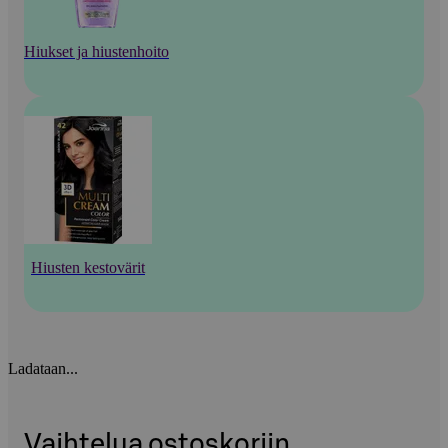
Hiukset ja hiustenhoito
Hiusten kestovärit
Ladataan...
Vaihtelua ostoskoriin