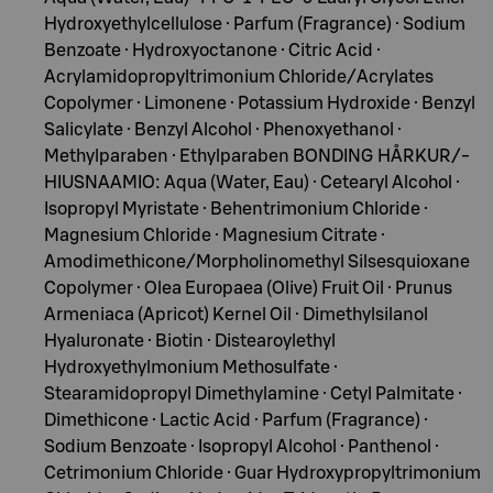
Hydroxyethylcellulose · Parfum (Fragrance) · Sodium
Benzoate · Hydroxyoctanone · Citric Acid ·
Acrylamidopropyltrimonium Chloride/Acrylates
Copolymer · Limonene · Potassium Hydroxide · Benzyl
Salicylate · Benzyl Alcohol · Phenoxyethanol ·
Methylparaben · Ethylparaben BONDING HÅRKUR/-
HIUSNAAMIO: Aqua (Water, Eau) · Cetearyl Alcohol ·
Isopropyl Myristate · Behentrimonium Chloride ·
Magnesium Chloride · Magnesium Citrate ·
Amodimethicone/Morpholinomethyl Silsesquioxane
Copolymer · Olea Europaea (Olive) Fruit Oil · Prunus
Armeniaca (Apricot) Kernel Oil · Dimethylsilanol
Hyaluronate · Biotin · Distearoylethyl
Hydroxyethylmonium Methosulfate ·
Stearamidopropyl Dimethylamine · Cetyl Palmitate ·
Dimethicone · Lactic Acid · Parfum (Fragrance) ·
Sodium Benzoate · Isopropyl Alcohol · Panthenol ·
Cetrimonium Chloride · Guar Hydroxypropyltrimonium