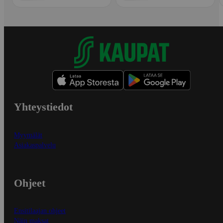
Yhteystiedot
Myymälät
Asiakaspalvelu
Ohjeet
Ensitilaajan ohjeet
Näin maksat