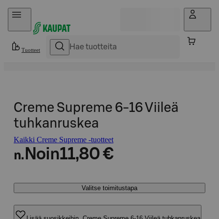
Hyppää sisältöön
Tuotteet
Creme Supreme 6-16 Viileä
tuhkanruskea
Kaikki Creme Supreme -tuotteet
Noin
11,80 €
n.
Valitse toimitustapa
Lisää suosikkeihin, Creme Supreme 6-16 Viileä tuhkanruskea