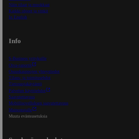
Näin tilaat ja muokkaat
Kaikki ohjeet ja vinkit
In English
Info
S-Business yrityksille
Oiva-raportit
Osuuskauppojen yhteystiedot
Tilaus- ja toimitusehdot
Tietosuojakäytäntö
Palvelun käyttöehdot
Saavutettavuus
Mobiilisovelluksen saavutettavuus
Mainostajalle
Muuta evästeasetuksia