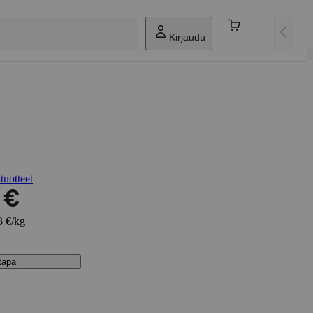
Kirjaudu
tuotteet
 €
3 €/kg
stapa