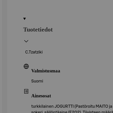
Tuotetiedot
C.Tzatziki
Valmistusmaa
Suomi
Ainesosat
turkkilainen JOGURTTI (Pastöroitu MAITO ja 
sokeri, säilöntäaine (E202). Tiivisteen määr