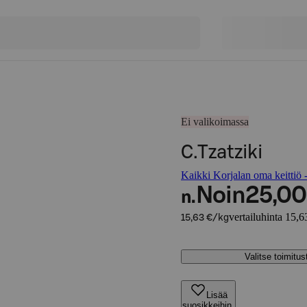
Ei valikoimassa
C.Tzatziki
Kaikki Korjalan oma keittiö -
Noin
25,00
n.
vertailuhinta 15,6
15,63 €/kg
Valitse toimitu
Lisää
suosikkeihin,