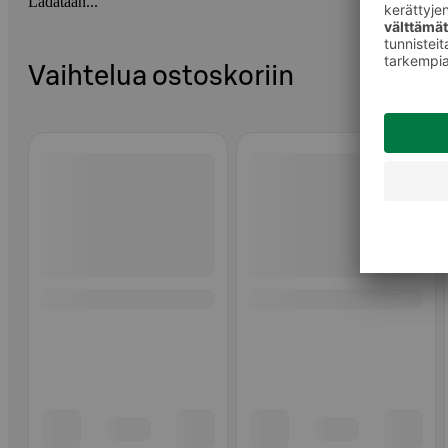
Ladataan...
Vaihtelua ostoskoriin
Ohita listaus