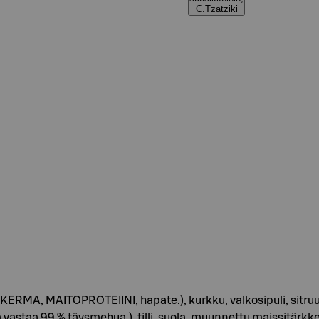
C.Tzatziki
KERMA, MAITOPROTEIINI, hapate.), kurkku, valkosipuli, sitruu
ä vastaa 99 % täysmehua.), tilli, suola, muunnettu maissitärk