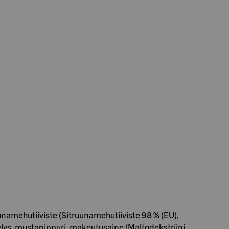
namehutiiviste (Sitruunamehutiiviste 98 % (EU),
kelys, mustapippuri, makeutusaine (Maltodekstriini,