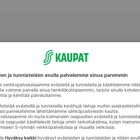
Muu tuore valmisruoka