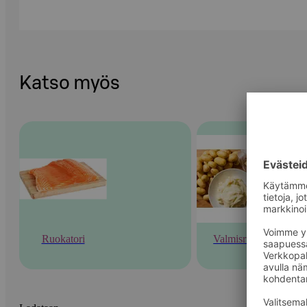
Katso myös
Ruokatori
Valmisruoka