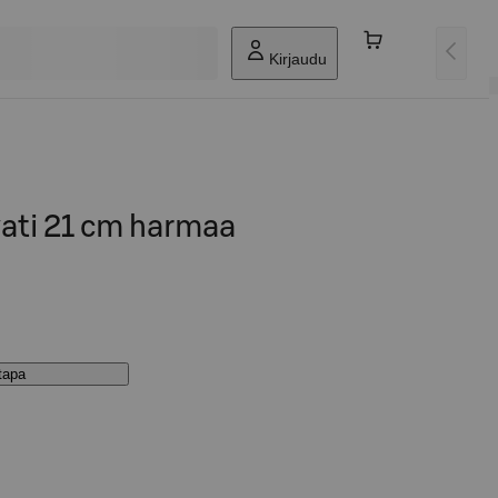
Kirjaudu
vati 21 cm harmaa
stapa