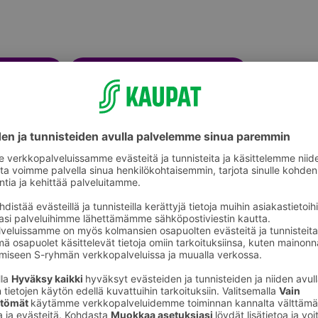
Kukkaruukut