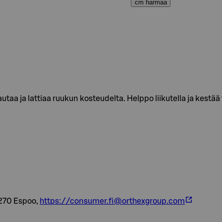
cm harmaa
utaa ja lattiaa ruukun kosteudelta. Helppo liikutella ja kestää
2270 Espoo,
https://consumer.fi@orthexgroup.com