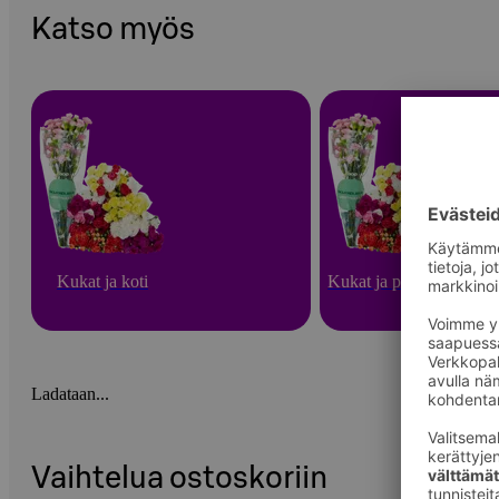
Katso myös
Kukat ja koti
Kukat ja puutarha
Ladataan...
Vaihtelua ostoskoriin