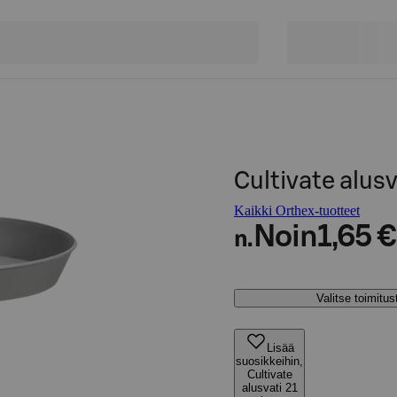
Cultivate alus
Kaikki Orthex-tuotteet
Noin
1,65 €
n.
Valitse toimitu
Lisää
suosikkeihin,
Cultivate
alusvati 21