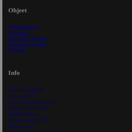
Ohjeet
Ensitilaajan ohjeet
Näin maksat
Näin tilaat ja muokkaat
Kaikki ohjeet ja vinkit
In English
Info
S-Business yrityksille
Oiva-raportit
Osuuskauppojen yhteystiedot
Tilaus- ja toimitusehdot
Tietosuojakäytäntö
Palvelun käyttöehdot
Saavutettavuus
Mobiilisovelluksen saavutettavuus