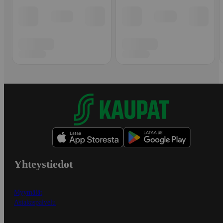
Yhteystiedot
Myymälät
Asiakaspalvelu