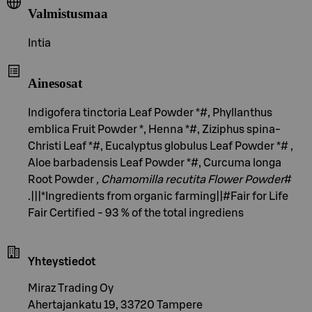
Valmistusmaa
Intia
Ainesosat
Indigofera tinctoria Leaf Powder *#, Phyllanthus
emblica Fruit Powder *, Henna *#, Ziziphus spina-
Christi Leaf *#, Eucalyptus globulus Leaf Powder *# ,
Aloe barbadensis Leaf Powder *#, Curcuma longa
Root Powder
, Chamomilla recutita Flower Powder
#
.|||*Ingredients from organic farming||#Fair for Life
Fair Certified - 93 % of the total ingrediens
Yhteystiedot
Miraz Trading Oy
Ahertajankatu 19, 33720 Tampere