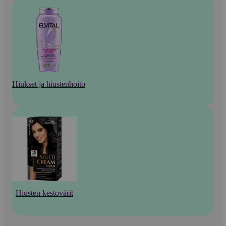
Hiukset ja hiustenhoito
Hiusten kestovärit