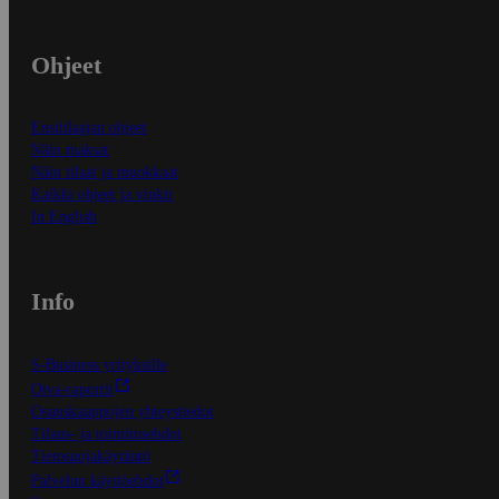
Ohjeet
Ensitilaajan ohjeet
Näin maksat
Näin tilaat ja muokkaat
Kaikki ohjeet ja vinkit
In English
Info
S-Business yrityksille
Oiva-raportit
Osuuskauppojen yhteystiedot
Tilaus- ja toimitusehdot
Tietosuojakäytäntö
Palvelun käyttöehdot