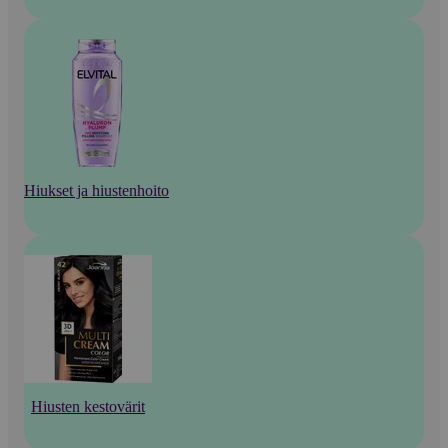
Hiukset ja hiustenhoito
Hiusten kestovärit