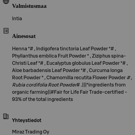
Valmistusmaa
Intia
Ainesosat
Henna *# , Indigofera tinctoria Leaf Powder *# ,
Phyllanthus emblica Fruit Powder * , Ziziphus spina-
Christi Leaf *# , Eucalyptus globulus Leaf Powder *# ,
Aloe barbadensis Leaf Powder *# , Curcuma longa
Root Powder * , Chamomilla recutita Flower Powder
# ,
Rubia cordifolia Root Powder
# .|||*ingredients from
organic farming||#Fair for Life Fair Trade-certified -
93% of the total ingredients
Yhteystiedot
Miraz Trading Oy