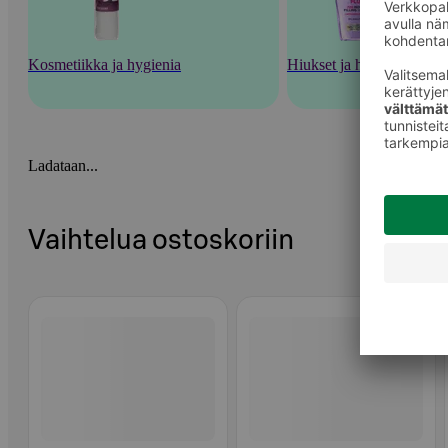
Kosmetiikka ja hygienia
Hiukset ja hiustenhoito
Ladataan...
Vaihtelua ostoskoriin
Ohita listaus