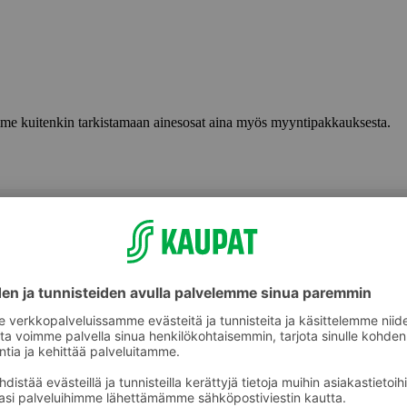
lemme kuitenkin tarkistamaan ainesosat aina myös myyntipakkauksesta.