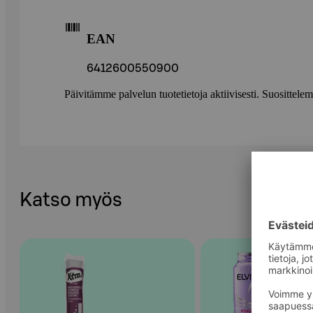
EAN
6412600550900
Päivitämme palvelun tuotetietoja aktiivisesti. Suositte
Katso myös