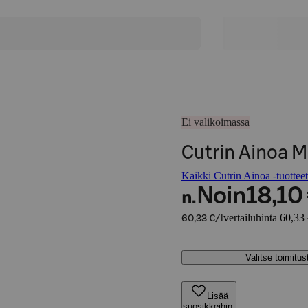
Ei valikoimassa
Cutrin Ainoa 
Kaikki Cutrin Ainoa -tuotteet
Noin
18,10
n.
vertailuhinta 60,33 
60,33 €/l
Valitse toimitu
Lisää
suosikkeihin,