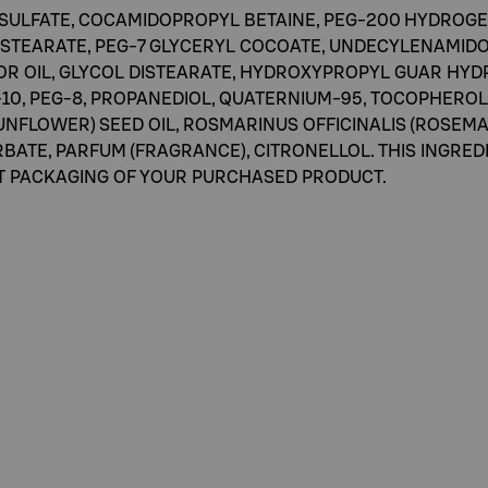
 SULFATE, COCAMIDOPROPYL BETAINE, PEG-200 HYDROG
L STEARATE, PEG-7 GLYCERYL COCOATE, UNDECYLENAMIDO
R OIL, GLYCOL DISTEARATE, HYDROXYPROPYL GUAR HY
10, PEG-8, PROPANEDIOL, QUATERNIUM-95, TOCOPHEROL,
NFLOWER) SEED OIL, ROSMARINUS OFFICINALIS (ROSEMAR
BATE, PARFUM (FRAGRANCE), CITRONELLOL. THIS INGRED
CT PACKAGING OF YOUR PURCHASED PRODUCT.