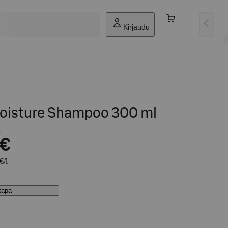
Kirjaudu
Moisture Shampoo 300 ml
 €
€/l
stapa