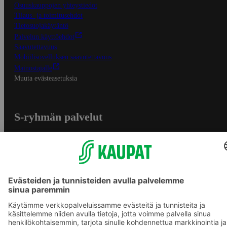
Osuuskauppojen yhteystiedot
Tilaus- ja toimitusehdot
Tietosuojakäytäntö
Palvelun käyttöehdot
Saavutettavuus
Mobiilisovelluksen saavutettavuus
Mainostajalle
Muuta evästeasetuksia
S-ryhmän palvelut
S-ryhmä
Asiakasomistajuus
Yhteishyvä Ruoka -sovellus
S-ostoslista -sovellus
Prisma.fi
Sokos.fi
S-Pankki
Yhteishyvä