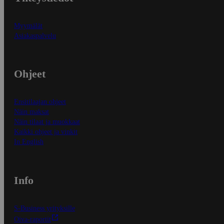
Myymälät
Asiakaspalvelu
Ohjeet
Ensitilaajan ohjeet
Näin maksat
Näin tilaat ja muokkaat
Kaikki ohjeet ja vinkit
In English
Info
S-Business yrityksille
Oiva-raportit