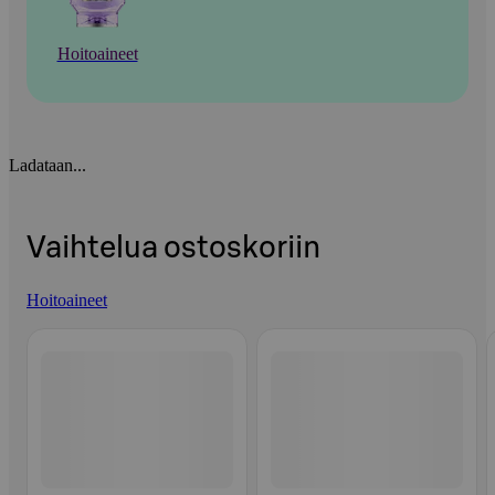
Hoitoaineet
Ladataan...
Vaihtelua ostoskoriin
Hoitoaineet
Ohita listaus