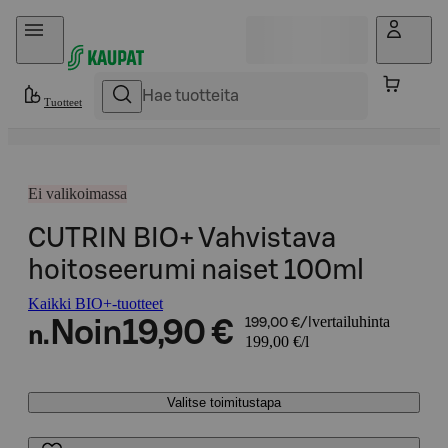
Hyppää sisältöön
Tuotteet
Ei valikoimassa
CUTRIN BIO+ Vahvistava
hoitoseerumi naiset 100ml
Kaikki BIO+-tuotteet
vertailuhinta
Noin
19,90 €
199,00 €/l
n.
199,00 €/l
Valitse toimitustapa