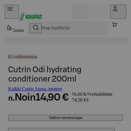
Hyppää sisältöön
Tuotteet
Ei valikoimassa
Cutrin Odi hydrating
conditioner 200ml
Kaikki Cutrin Ainoa -tuotteet
vertailuhinta
Noin
14,90 €
74,50 €/l
n.
74,50 €/l
Valitse toimitustapa