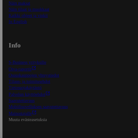
Näin maksat
Näin tilaat ja muokkaat
Kaikki ohjeet ja vinkit
In English
Info
S-Business yrityksille
Oiva-raportit
Osuuskauppojen yhteystiedot
Tilaus- ja toimitusehdot
Tietosuojakäytäntö
Palvelun käyttöehdot
Saavutettavuus
Mobiilisovelluksen saavutettavuus
Mainostajalle
Muuta evästeasetuksia