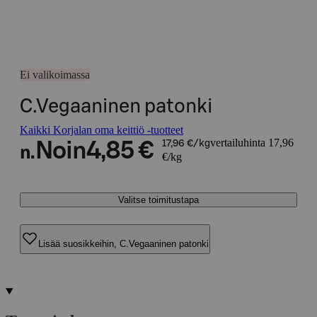
Ei valikoimassa
C.Vegaaninen patonki
Kaikki Korjalan oma keittiö -tuotteet
vertailuhinta 17,96
Noin
4,85 €
17,96 €/kg
n.
€/kg
Valitse toimitustapa
Lisää suosikkeihin, C.Vegaaninen patonki