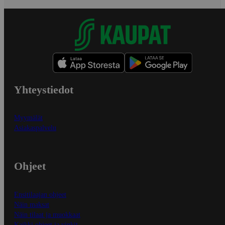
Yhteystiedot
Myymälät
Asiakaspalvelu
Ohjeet
Ensitilaajan ohjeet
Näin maksat
Näin tilaat ja muokkaat
Kaikki ohjeet ja vinkit