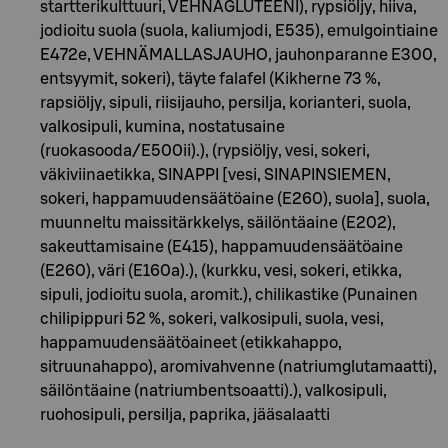
startterikulttuuri, VEHNÄGLUTEENI), rypsiöljy, hiiva,
jodioitu suola (suola, kaliumjodi, E535), emulgointiaine
E472e, VEHNÄMALLASJAUHO, jauhonparanne E300,
entsyymit, sokeri), täyte falafel (Kikherne 73 %,
rapsiöljy, sipuli, riisijauho, persilja, korianteri, suola,
valkosipuli, kumina, nostatusaine
(ruokasooda/E500ii).), (rypsiöljy, vesi, sokeri,
väkiviinaetikka, SINAPPI [vesi, SINAPINSIEMEN,
sokeri, happamuudensäätöaine (E260), suola], suola,
muunneltu maissitärkkelys, säilöntäaine (E202),
sakeuttamisaine (E415), happamuudensäätöaine
(E260), väri (E160a).), (kurkku, vesi, sokeri, etikka,
sipuli, jodioitu suola, aromit.), chilikastike (Punainen
chilipippuri 52 %, sokeri, valkosipuli, suola, vesi,
happamuudensäätöaineet (etikkahappo,
sitruunahappo), aromivahvenne (natriumglutamaatti),
säilöntäaine (natriumbentsoaatti).), valkosipuli,
ruohosipuli, persilja, paprika, jääsalaatti