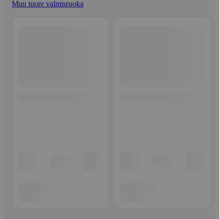
Muu tuore valmisruoka
Ohita listaus