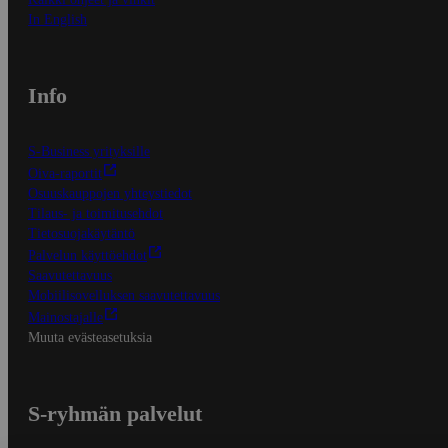
In English
Info
S-Business yrityksille
Oiva-raportit
Osuuskauppojen yhteystiedot
Tilaus- ja toimitusehdot
Tietosuojakäytäntö
Palvelun käyttöehdot
Saavutettavuus
Mobiilisovelluksen saavutettavuus
Mainostajalle
Muuta evästeasetuksia
S-ryhmän palvelut