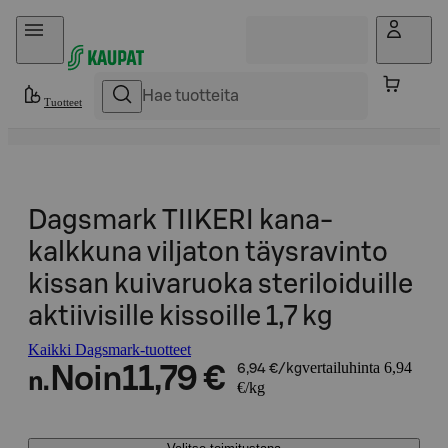
Hyppää sisältöön
Tuotteet
Dagsmark TIIKERI kana-
kalkkuna viljaton täysravinto
kissan kuivaruoka steriloiduille
aktiivisille kissoille 1,7 kg
Kaikki Dagsmark-tuotteet
vertailuhinta 6,94
Noin
11,79 €
6,94 €/kg
n.
€/kg