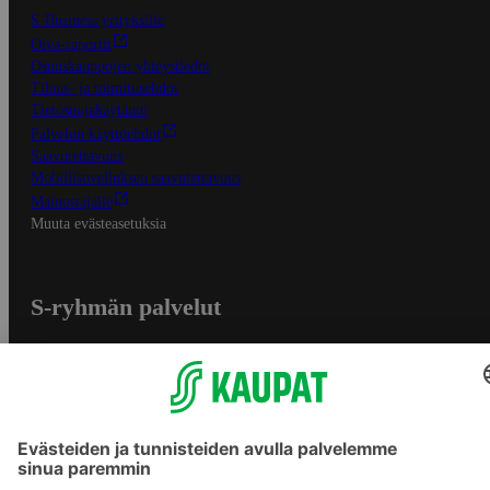
S-Business yrityksille
Oiva-raportit
Osuuskauppojen yhteystiedot
Tilaus- ja toimitusehdot
Tietosuojakäytäntö
Palvelun käyttöehdot
Saavutettavuus
Mobiilisovelluksen saavutettavuus
Mainostajalle
Muuta evästeasetuksia
S-ryhmän palvelut
S-ryhmä
Asiakasomistajuus
Yhteishyvä Ruoka -sovellus
S-ostoslista -sovellus
Prisma.fi