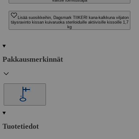
Valitse toimitustapa
Lisää suosikkeihin, Dagsmark TIIKERI kana-kalkkuna viljaton
täysravinto kissan kuivaruoka steriloiduille aktiivisille kissoille 1,7
kg
Pakkausmerkinnät
Tuotetiedot