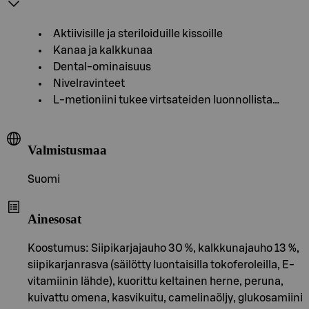
Aktiivisille ja steriloiduille kissoille
Kanaa ja kalkkunaa
Dental-ominaisuus
Nivelravinteet
L-metioniini tukee virtsateiden luonnollista…
Valmistusmaa
Suomi
Ainesosat
Koostumus: Siipikarjajauho 30 %, kalkkunajauho 13 %,
siipikarjanrasva (säilötty luontaisilla tokoferoleilla, E-
vitamiinin lähde), kuorittu keltainen herne, peruna,
kuivattu omena, kasvikuitu, camelinaöljy, glukosamiini