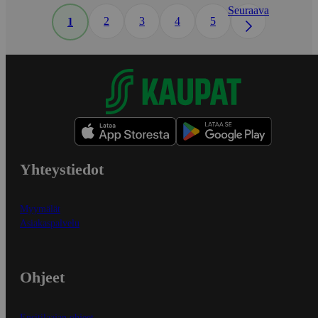
Seuraava
2
3
4
5
1
Yhteystiedot
Myymälät
Asiakaspalvelu
Ohjeet
Ensitilaajan ohjeet