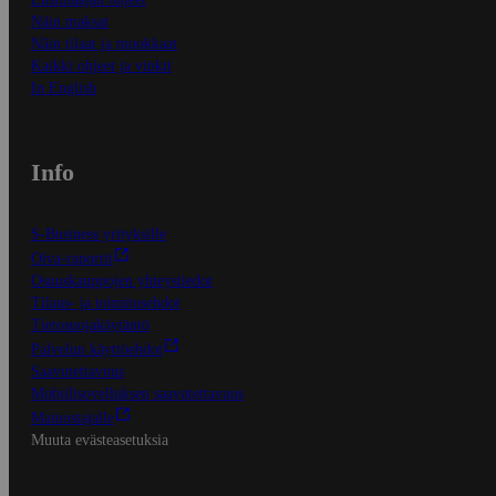
Näin maksat
Näin tilaat ja muokkaat
Kaikki ohjeet ja vinkit
In English
Info
S-Business yrityksille
Oiva-raportit
Osuuskauppojen yhteystiedot
Tilaus- ja toimitusehdot
Tietosuojakäytäntö
Palvelun käyttöehdot
Saavutettavuus
Mobiilisovelluksen saavutettavuus
Mainostajalle
Muuta evästeasetuksia