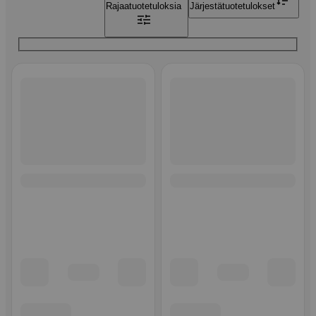
Rajaa
tuotetuloksia
Järjestä
tuotetulokset