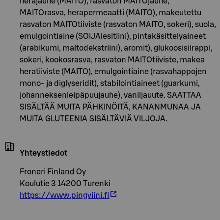
herajauhe (MAITO), rasvaton MAITOjauhe,
MAITOrasva, herapermeaatti (MAITO), makeutettu
rasvaton MAITOtiiviste (rasvaton MAITO, sokeri), suola,
emulgointiaine (SOIJAlesitiini), pintakäsittelyaineet
(arabikumi, maltodekstriini), aromit), glukoosisiirappi,
sokeri, kookosrasva, rasvaton MAITOtiiviste, makea
heratiiviste (MAITO), emulgointiaine (rasvahappojen
mono- ja diglyseridit), stabilointiaineet (guarkumi,
johanneksenleipäpuujauhe), vaniljauute. SAATTAA
SISÄLTÄÄ MUITA PÄHKINÖITÄ, KANANMUNAA JA
MUITA GLUTEENIA SISÄLTÄVIÄ VILJOJA.
Yhteystiedot
Froneri Finland Oy
Koulutie 3 14200 Turenki
https://www.pingviini.fi