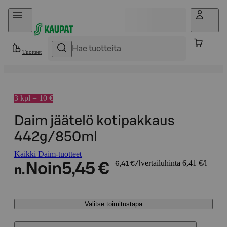
Hyppää sisältöön
Tuotteet
3 kpl = 10 €
Daim jäätelö kotipakkaus
442g/850ml
Kaikki Daim-tuotteet
vertailuhinta 6,41 €/l
Noin
5,45 €
6,41 €/l
n.
Valitse toimitustapa