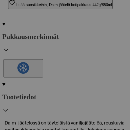
Lisää suosikkeihin, Daim jäätelö kotipakkaus 442g/850ml
Pakkausmerkinnät
Tuotetiedot
Daim-jäätelössä on täyteläistä vaniljajäätelöä, rouskuvia
maitosuklaapaloja mantelikrokantilla. Jokainen suupala