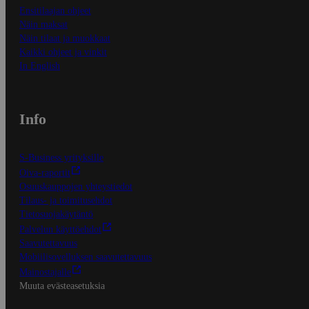
Ensitilaajan ohjeet
Näin maksat
Näin tilaat ja muokkaat
Kaikki ohjeet ja vinkit
In English
Info
S-Business yrityksille
Oiva-raportit
Osuuskauppojen yhteystiedot
Tilaus- ja toimitusehdot
Tietosuojakäytäntö
Palvelun käyttöehdot
Saavutettavuus
Mobiilisovelluksen saavutettavuus
Mainostajalle
Muuta evästeasetuksia