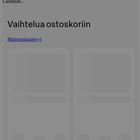
Ladataan...
Vaihtelua ostoskoriin
Maitosuklaalevyt
Ohita listaus