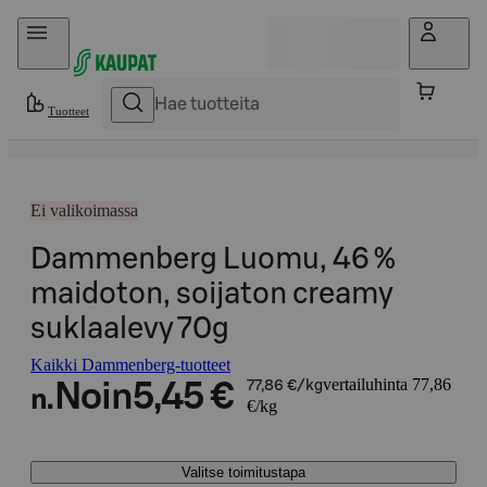
Hyppää sisältöön
Tuotteet
Ei valikoimassa
Dammenberg Luomu, 46 %
maidoton, soijaton creamy
suklaalevy 70g
Kaikki Dammenberg-tuotteet
vertailuhinta 77,86
Noin
5,45 €
77,86 €/kg
n.
€/kg
Valitse toimitustapa