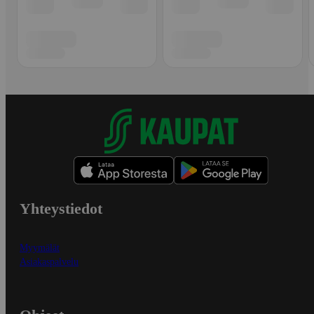
Yhteystiedot
Myymälät
Asiakaspalvelu