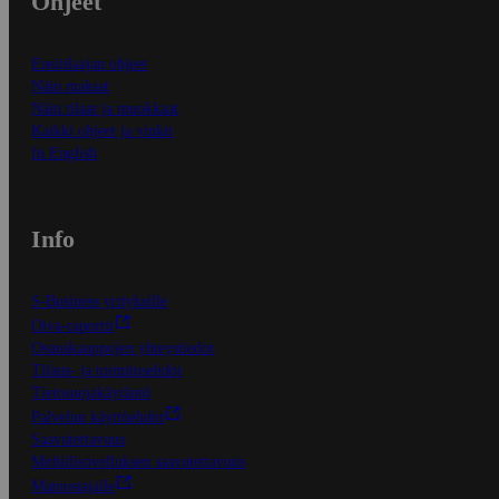
Ohjeet
Ensitilaajan ohjeet
Näin maksat
Näin tilaat ja muokkaat
Kaikki ohjeet ja vinkit
In English
Info
S-Business yrityksille
Oiva-raportit
Osuuskauppojen yhteystiedot
Tilaus- ja toimitusehdot
Tietosuojakäytäntö
Palvelun käyttöehdot
Saavutettavuus
Mobiilisovelluksen saavutettavuus
Mainostajalle