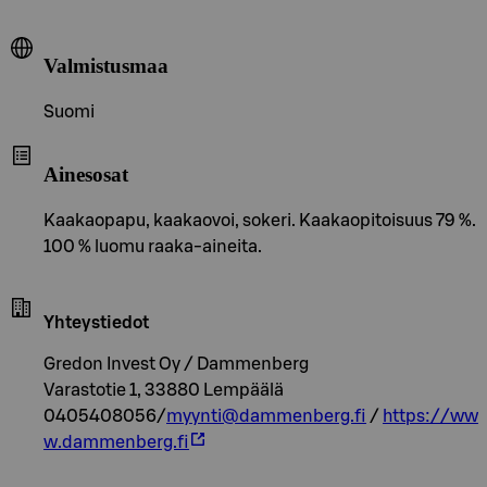
Valmistusmaa
Suomi
Ainesosat
Kaakaopapu, kaakaovoi, sokeri. Kaakaopitoisuus 79 %.
100 % luomu raaka-aineita.
Yhteystiedot
Gredon Invest Oy / Dammenberg
Varastotie 1, 33880 Lempäälä
0405408056/
myynti@dammenberg.fi
/
https://ww
w.dammenberg.fi