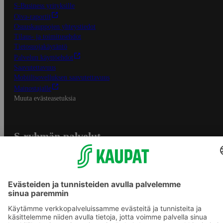
S-Business yrityksille
Oiva-raportit
Osuuskauppojen yhteystiedot
Tilaus- ja toimitusehdot
Tietosuojakäytäntö
Palvelun käyttöehdot
Saavutettavuus
Mobiilisovelluksen saavutettavuus
Mainostajalle
Muuta evästeasetuksia
S-ryhmän palvelut
S-ryhmä
Asiakasomistajuus
Yhteishyvä Ruoka -sovellus
S-ostoslista -sovellus
Prisma.fi
Sokos.fi