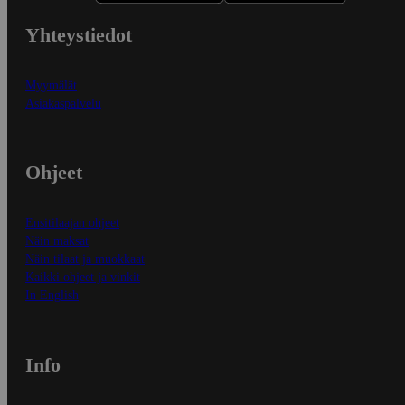
Yhteystiedot
Myymälät
Asiakaspalvelu
Ohjeet
Ensitilaajan ohjeet
Näin maksat
Näin tilaat ja muokkaat
Kaikki ohjeet ja vinkit
In English
Info