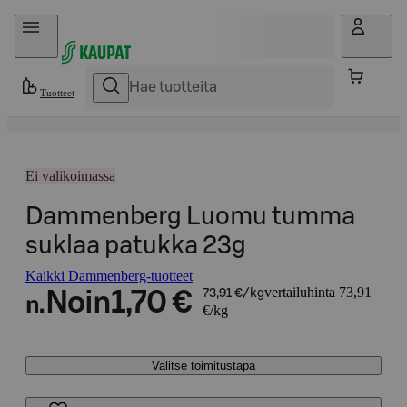
Hyppää sisältöön
Tuotteet
Ei valikoimassa
Dammenberg Luomu tumma
suklaa patukka 23g
Kaikki Dammenberg-tuotteet
vertailuhinta 73,91
Noin
1,70 €
73,91 €/kg
n.
€/kg
Valitse toimitustapa