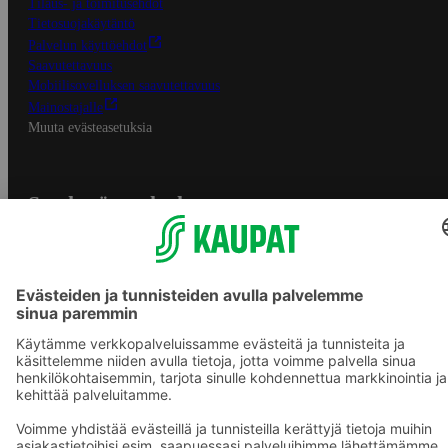
Tilaus- ja toimitusehdot
Tietosuojakäytäntö
Palvelun käyttöehdot
Saavutettavuus
Mobiilisovelluksen saavutettavuus
Mainostajalle
Muuta evästeasetuksia
S-ryhmän palvelut
S-ryhmä
Asiakasomistajuus
Yhteishyvä Ruoka -sovellus
S-ostoslista -sovellus
Prisma.fi
Sokos.fi
S-Pankki
Yhteishyvä
Sokos Hotels