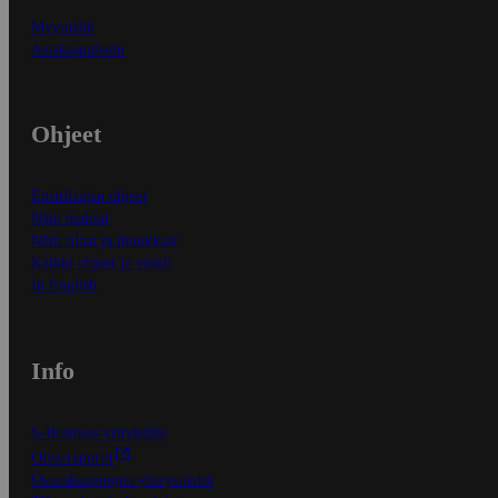
Myymälät
Asiakaspalvelu
Ohjeet
Ensitilaajan ohjeet
Näin maksat
Näin tilaat ja muokkaat
Kaikki ohjeet ja vinkit
In English
Info
S-Business yrityksille
Oiva-raportit
Osuuskauppojen yhteystiedot