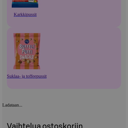
Karkkipussit
Suklaa- ja toffeepussit
Ladataan...
Vaihtelua ostoskoriin