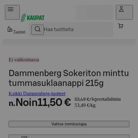
Hyppää sisältöön
Tuotteet
Ei valikoimassa
Dammenberg Sokeriton minttu
tummasuklaanappi 215g
Kaikki Dammenberg-tuotteet
vertailuhinta
Noin
11,50 €
53,49 €/kg
n.
53,49 €/kg
Valitse toimitustapa