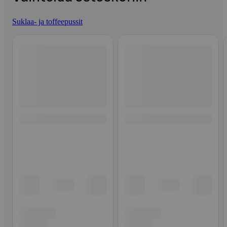
Suklaa- ja toffeepussit
Ohita listaus