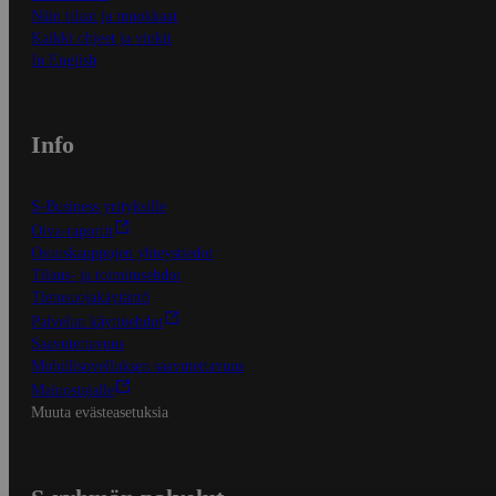
Näin tilaat ja muokkaat
Kaikki ohjeet ja vinkit
In English
Info
S-Business yrityksille
Oiva-raportit
Osuuskauppojen yhteystiedot
Tilaus- ja toimitusehdot
Tietosuojakäytäntö
Palvelun käyttöehdot
Saavutettavuus
Mobiilisovelluksen saavutettavuus
Mainostajalle
Muuta evästeasetuksia