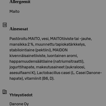
Allergeenit
Maito
Ainesosat
Pastöroitu MAITO, vesi, MAITOtiiviste tai -jauhe,
mansikka 2 %, muunnettu tapiokatärkkelys,
stabilointiaine (pektiini), MAIDON
kivennäisainetiiviste, luontainen aromi,
happamuudensäätöaine (natriumsitraatti),
jogurttihapate, makeutusaineet (sukraloosi,
asesulfaami K), Lactobacillus casei (L. Casei Danone-
hapate), vitamiinit (B6, D).
Yhteystiedot
Danone Oy