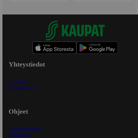
Yhteystiedot
Myymälät
Asiakaspalvelu
Ohjeet
Ensitilaajan ohjeet
Näin maksat