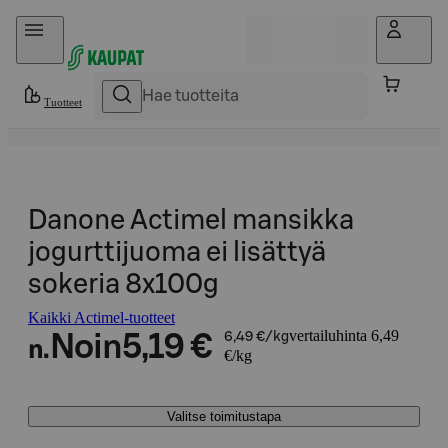
Hyppää sisältöön
Tuotteet
Danone Actimel mansikka
jogurttijuoma ei lisättyä
sokeria 8x100g
Kaikki Actimel-tuotteet
vertailuhinta 6,49
Noin
5,19 €
6,49 €/kg
n.
€/kg
Valitse toimitustapa