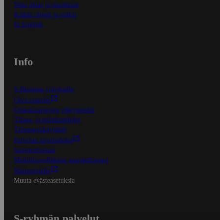
Näin tilaat ja muokkaat
Kaikki ohjeet ja vinkit
In English
Info
S-Business yrityksille
Oiva-raportit
Osuuskauppojen yhteystiedot
Tilaus- ja toimitusehdot
Tietosuojakäytäntö
Palvelun käyttöehdot
Saavutettavuus
Mobiilisovelluksen saavutettavuus
Mainostajalle
Muuta evästeasetuksia
S-ryhmän palvelut