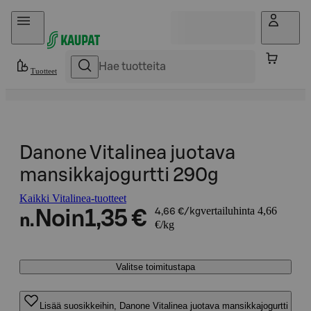
Hyppää sisältöön
Tuotteet
Danone Vitalinea juotava
mansikkajogurtti 290g
Kaikki Vitalinea-tuotteet
vertailuhinta 4,66
Noin
1,35 €
4,66 €/kg
n.
€/kg
Valitse toimitustapa
Lisää suosikkeihin, Danone Vitalinea juotava mansikkajogurtti