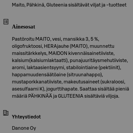
Maito, Pähkinä, Gluteenia sisältävät viljat ja -tuotteet
Ainesosat
Pastöroitu MAITO, vesi, mansikka 3, 5 %,
oligofruktoosi, HERAjauhe (MAITO), muunnettu
maissitärkkelys, MAIDON kivennäisainetiiviste,
kalsium(kalsiumlaktaatti), punajuuritäysmehutiiviste,
aromi, laktaasientsyymi, stabilointiaine (pektiinit),
happamuudensäätöaine (sitruunahappo),
mustaporkkanatiiviste, makeutusaineet (sukraloosi,
asesulfaami K), jogurttihapate. Saattaa sisältää pieniä
määriä PÄHKINÄÄ ja GLUTEENIA sisältäviä viljoja.
Yhteystiedot
Danone Oy