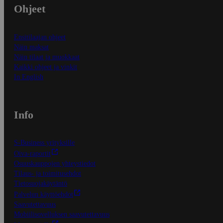
Ohjeet
Ensitilaajan ohjeet
Näin maksat
Näin tilaat ja muokkaat
Kaikki ohjeet ja vinkit
In English
Info
S-Business yrityksille
Oiva-raportit
Osuuskauppojen yhteystiedot
Tilaus- ja toimitusehdot
Tietosuojakäytäntö
Palvelun käyttöehdot
Saavutettavuus
Mobiilisovelluksen saavutettavuus