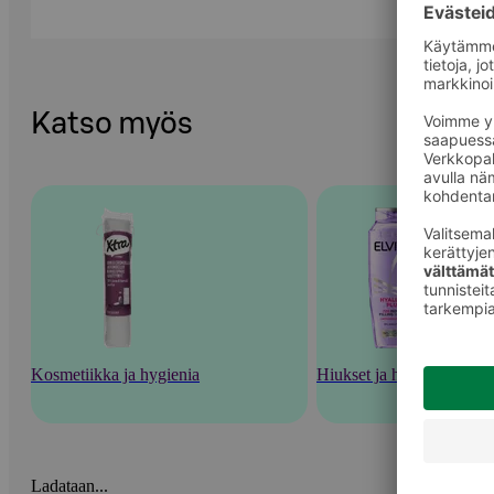
Katso myös
Kosmetiikka ja hygienia
Hiukset ja hiustenhoito
Ladataan...