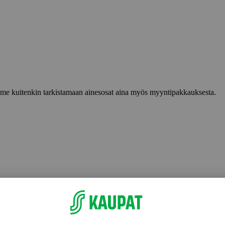
lemme kuitenkin tarkistamaan ainesosat aina myös myyntipakkauksesta.