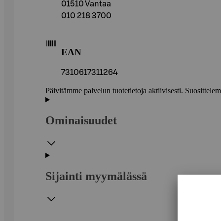
01510 Vantaa
010 218 3700
EAN
7310617311264
Päivitämme palvelun tuotetietoja aktiivisesti. Suositte
Ominaisuudet
Sijainti myymälässä