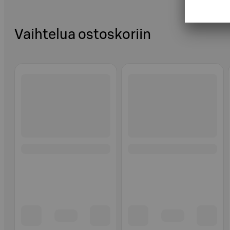
Vaihtelua ostoskoriin
Ohita listaus