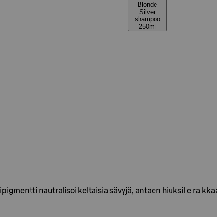
Blonde
Silver
shampoo
250ml
pigmentti nautralisoi keltaisia sävyjä, antaen hiuksille raikk