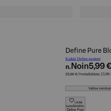
Define Pure B
Kaikki Define-tuotteet
Noin
5,99 
n.
vertailuhinta 23,96 
23,96 €/l
Valitse toimitu
Lisää
suosikkeihin,
Define Pure