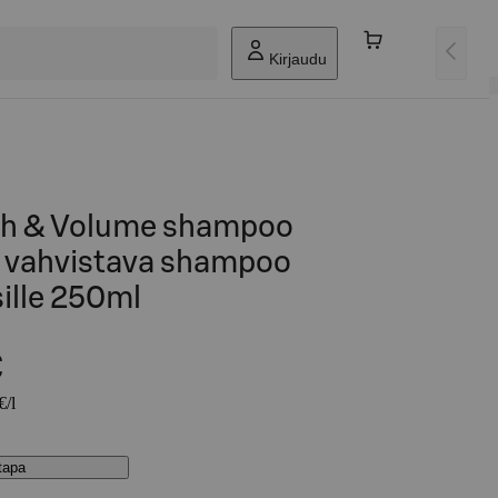
Kirjaudu
th & Volume shampoo
a vahvistava shampoo
sille 250ml
€
€/l
stapa