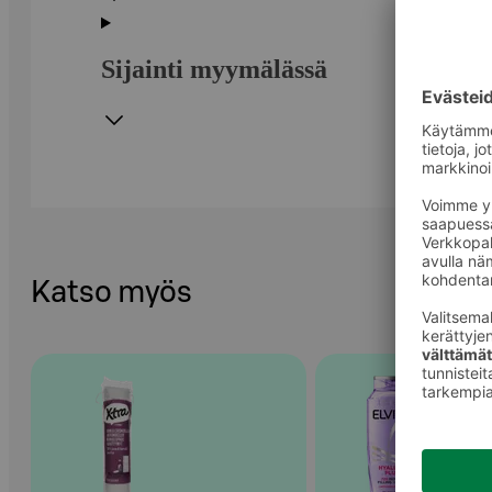
Sijainti myymälässä
Katso myös