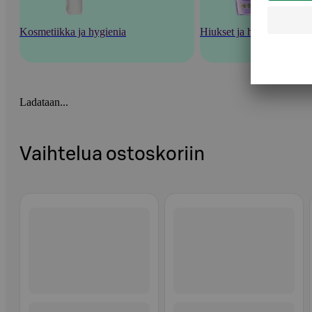
Kosmetiikka ja hygienia
Hiukset ja hiustenhoito
Ladataan...
Vaihtelua ostoskoriin
Ohita listaus