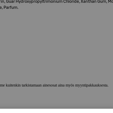
, Guar Hydroxypropyltrimonium Chloride, Xanthan Gum, Monos
e, Parfum.
lemme kuitenkin tarkistamaan ainesosat aina myös myyntipakkauksesta.