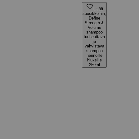
Lisää
suosikkeihin,
Define
Strength &
Volume
shampoo
tuuheuttava
ja
vahvistava
shampoo
hennoille
hiuksille
250ml