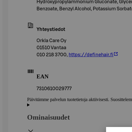
Hydroxypropylammonium Gluconate, Glycerin
Benzoate, Benzyl Alcohol, Potassium Sorbat
Yhteystiedot
Orkla Care Oy
01510 Vantaa
010 218 3700,
https://definehair.fi
EAN
7310610029777
Päivitämme palvelun tuotetietoja aktiivisesti. Suositte
Ominaisuudet