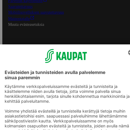
Palvelun käyttöehdot
Saavutettavuus
Mobiilisovelluksen saavutettavuus
Mainostajalle
Muuta evästeasetuksia
S-ryhmän palvelut
S-ryhmä
Asiakasomistajuus
Yhteishyvä Ruoka -sovellus
S-ostoslista -sovellus
Prisma.fi
Sokos.fi
S-Pankki
Yhteishyvä
Sokos Hotels
Raflaamo