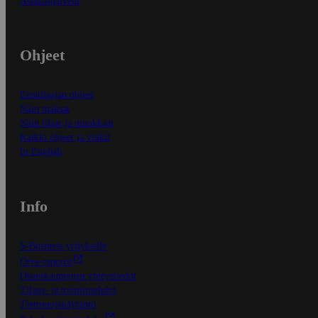
Asiakaspalvelu
Ohjeet
Ensitilaajan ohjeet
Näin maksat
Näin tilaat ja muokkaat
Kaikki ohjeet ja vinkit
In English
Info
S-Business yrityksille
Oiva-raportit
Osuuskauppojen yhteystiedot
Tilaus- ja toimitusehdot
Tietosuojakäytäntö