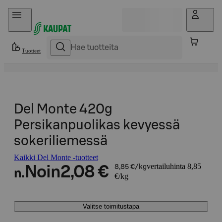
Hyppää sisältöön
Tuotteet
Del Monte 420g
Persikanpuolikas kevyessä
sokeriliemessä
Kaikki Del Monte -tuotteet
vertailuhinta 8,85
Noin
2,08 €
8,85 €/kg
n.
€/kg
Valitse toimitustapa